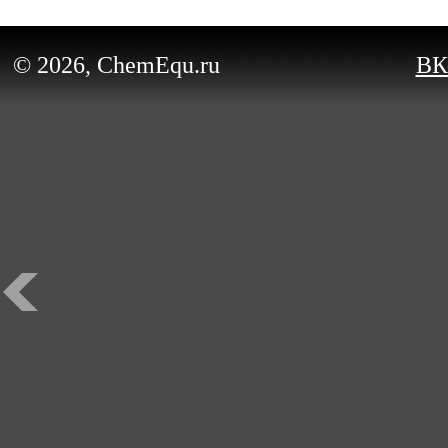
© 2026, ChemEqu.ru
ВК