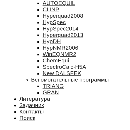
AUTOEQUIL
CLINP
Hyperquad2008
HypSpec
HypSpec2014
Hyperquad2013
HypDH
HypNMR2006
WinEQNMR2
ChemEqui
SpectroCalc-H5A
New DALSFEK
Вспомогательные программы
TRIANG
GRAN
Литература
Задачник
Контакты
Поиск