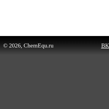
© 2026, ChemEqu.ru
ВК