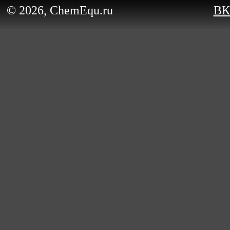
© 2026, ChemEqu.ru
ВК