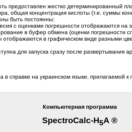
ыть предоставлен жестко детерминированный план
ора, общая концентрация кислоты (т.е. суммы ко
жны быть постоянны;
весия с оценками погрешности отображаются на 
ирование в буфер обмена (оценки погрешности сп
 отображаются в графическом виде разными цве
ступна для запуска сразу после развертывания 
 в справке на украинском языке, прилагаемой к 
Компьютерная программа
SpectroCalc-H
A ®
5