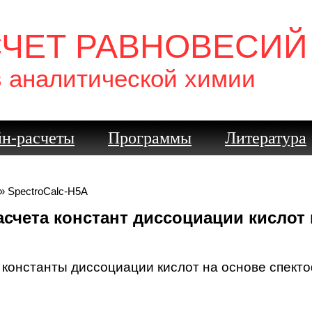
СЧЕТ РАВНОВЕСИЙ
в аналитической химии
н-расчеты
Программы
Литература
» SpectroCalc-H5A
расчета констант диссоциации кисло
 константы диссоциации кислот на основе спект