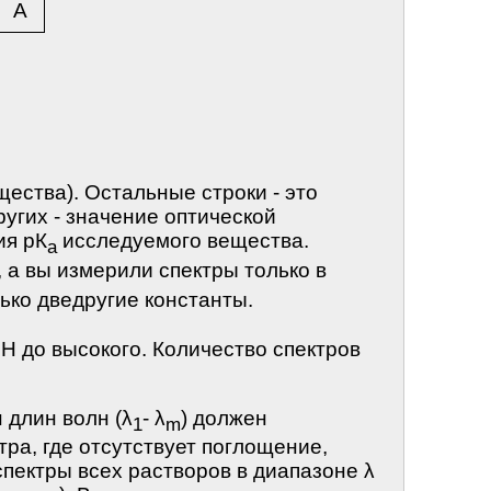
A
щества). Остальные строки - это
ругих - значение оптической
ия рК
исследуемого вещества.
а
0, а вы измерили спектры только в
ько дведругие константы.
Н до высокого. Количество спектров
 длин волн (λ
- λ
) должен
1
m
ра, где отсутствует поглощение,
спектры всех растворов в диапазоне λ