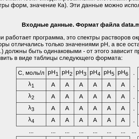
ктры форм, значение Ка). Эти данные можно испо
Входные данные. Формат файла data.
и работает программа, это спектры растворов о
воры отличались только значениями рН, а все ос
д.) должны быть одинаковыми - от этого зависит 
вить в виде таблицы следующего формата:
pH
pH
pH
pH
pH
pH
С, моль/л
.
1
2
3
4
5
6
λ
A
A
A
A
A
A
.
1
λ
A
A
A
A
A
A
.
2
λ
A
A
A
A
A
A
.
3
λ
A
A
A
A
A
A
.
4
...
...
...
...
...
...
...
...