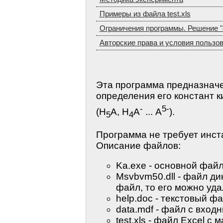
Примеры из файла test.xls
Ограничения программы. Решение 
Авторские права и условия пользо
Эта программа предназначе
определения его констант к
-
5-
(Н
А, Н
А
... А
).
5
4
Программа не требует инст
Описание файлов:
Ka.exe - основной фай
Msvbvm50.dll - файл ди
файл, то его можно уда
help.doc - текстовый ф
data.mdf - файл с вход
test.xls - файл Excel