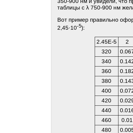
350-900 нм и увидели, что 
таблицы с λ 750-900 нм жел
Вот пример правильно офор
-5
2,45·10
):
2.45E-5
2
320
0.06
340
0.14
360
0.18
380
0.14
400
0.07
420
0.02
440
0.01
460
0.01
480
0.00