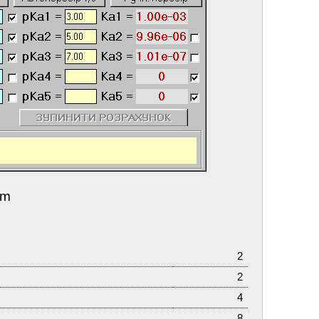
tm
2
2
4
8