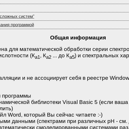
"сложных систем"
вания программой
Общая информация
на для математической обработки серии спектр
ислотности (К
, К
... до К
) и спектральных ха
а1
a2
а5
алляции и не ассоциирует себя в реестре Window
л программы
намической библиотеки Visual Basic 5 (если ваш
лить)
айл Word, который Вы сейчас читаете :-)
ными данными (спектрами при различных рН - см.
 с математически смоделированными системами ра