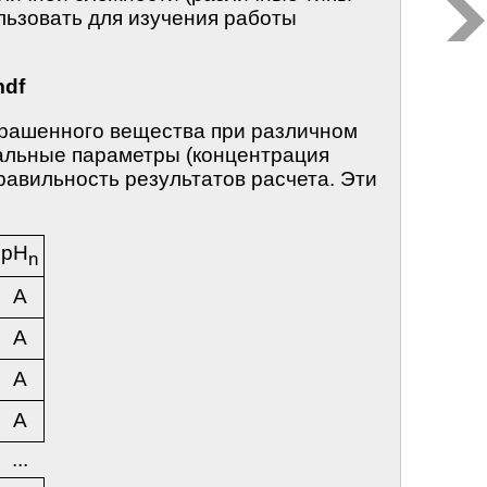
льзовать для изучения работы
mdf
крашенного вещества при различном
тальные параметры (концентрация
правильность результатов расчета. Эти
pH
n
A
A
A
A
...