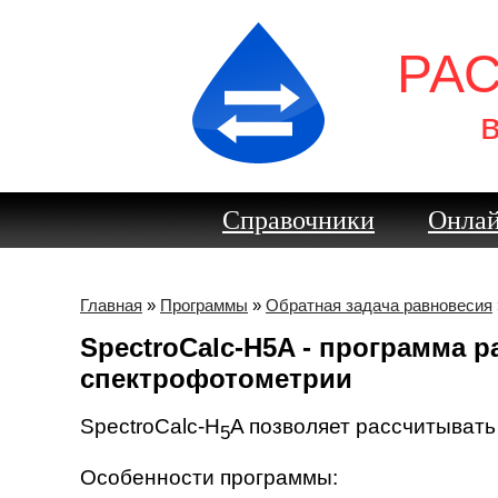
РА
Справочники
Онлай
Главная
»
Программы
»
Обратная задача равновесия
SpectroCalc-H5A - программа 
спектрофотометрии
SpectroCalc-H
A позволяет рассчитывать
5
Особенности программы: