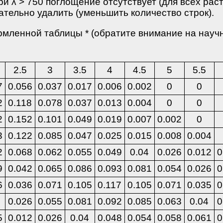
при λ > 750 поглощение отсутствует (для всех рас
ательно удалить (уменьшить количество строк).
мленной таблицы * (обратите внимание на науч
2.5
3
3.5
4
4.5
5
5.5
7
0.056
0.037
0.017
0.006
0.002
0
0
2
0.118
0.078
0.037
0.013
0.004
0
0
2
0.152
0.101
0.049
0.019
0.007
0.002
0
3
0.122
0.085
0.047
0.025
0.015
0.008
0.004
2
0.068
0.062
0.055
0.049
0.04
0.026
0.012
0
9
0.042
0.065
0.086
0.093
0.081
0.054
0.026
0
6
0.036
0.071
0.105
0.117
0.105
0.071
0.035
0
0.026
0.055
0.081
0.092
0.085
0.063
0.04
0
5
0.012
0.026
0.04
0.048
0.054
0.058
0.061
0