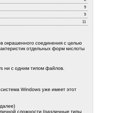
9
9
11
ов окрашенного соединения с целью
рактеристик отдельных форм кислоты
s ни с одним типом файлов.
а система Windows уже имеет этот
 далее)
зличной сложности (различные типы