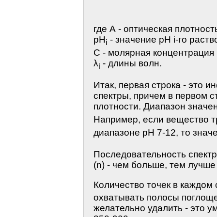
где А - оптическая плотност
pH
- значение рН i-го раств
i
C - молярная концентрация
λ
- длины волн.
i
Итак, первая строка - это 
спектры, причем в первом с
плотности. Диапазон значе
Например, если вещество т
диапазоне рН 7-12, то знач
Последовательность спектро
(n) - чем больше, тем лучше
Количество точек в каждом 
охватывать полосы поглоще
желательно удалить - это у