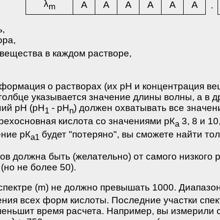
λ
A
A
A
A
A
A
.
m
ь,
ора,
 вещества в каждом растворе,
информация о растворах (их рН и концентрация ве
толбце указывается значение длины волны, а в д
ний рН (рН
- рН
) должен охватывать все значен
1
n
рехосновная кислота со значениями рК
3, 8 и 1
а
ение рК
будет "потеряно", вы сможете найти тол
а1
в должна быть (желательно) от самого низкого р
 (но не более 50).
спектре (m) не должно превышать 1000. Диапазон
ния всех форм кислоты. Последние участки спект
меньшит время расчета. Например, вы измерили 