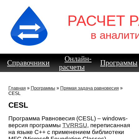
РАСЧЕТ 
в аналит
Онлайн-
Справочники
Программы
расчеты
Главная
»
Программы
»
Прямая задача равновесия
»
CESL
CESL
Программа Равновесия (CESL) – windows-
версия программы
TVRRSU
, переписанная
на языке C++ с применением библиотеки
MFC (Microsoft Foundation Classes).