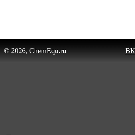
© 2026, ChemEqu.ru
ВК