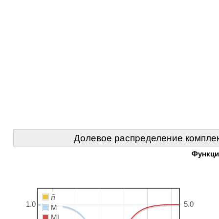
Долевое распределение комплек
Функци
ñ
1.0
5.0
M
ML