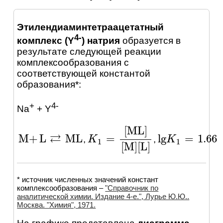
Этилендиаминтетраацетатный
4-
комплекс (Y
) натрия
образуется в
результате следующей реакции
комплексообразования с
соответствующей константой
образования*:
+
4-
Na
+ Y
[
ML
]
⇄
M
+
L
ML
lg
=
1.66
=
,
,
M
+
L
⇄
ML
lg
K
K
1
=
1.66
K
K
1
=
[
ML
]
[
M
]
[
L
]
1
1
[
M
]
[
L
]
* источник численных значений констант
комплексообразования –
"Справочник по
аналитической химии. Издание 4-е.", Лурье Ю.Ю..
Москва. "Химия", 1971.