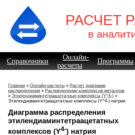
РАСЧЕТ 
в аналит
Онлайн-
Справочники
Программы
расчеты
Главная
»
Онлайн-расчеты
»
Расчет диаграмм
распределения
»
Распределение комплексов металлов
»
Этилендиаминтетраацетатные комплексы (Y^4-)
»
Этилендиаминтетраацетатные комплексы (Y^4-) натрия
Диаграмма распределения
этилендиаминтетраацетатных
4-
комплексов (Y
) натрия