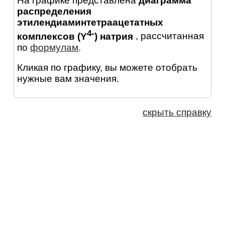
На графике представлена
диаграмма
распределения
этилендиаминтетраацетатных
4-
комплексов (Y
) натрия
, рассчитанная
по
формулам
.
Кликая по графику, вы можете отобрать
нужные вам значения.
скрыть справку