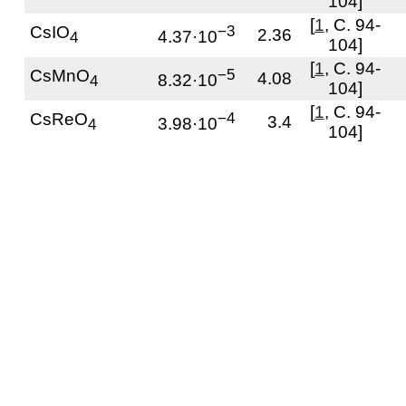
104]
[
1
, С. 94-
CsIO
−3
2.36
4.37·10
4
104]
[
1
, С. 94-
CsMnO
−5
4.08
8.32·10
4
104]
[
1
, С. 94-
CsReO
−4
3.4
3.98·10
4
104]