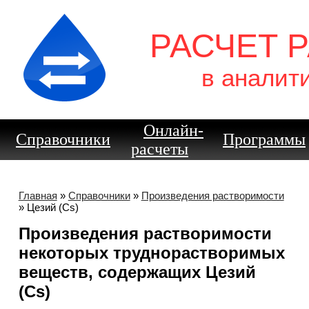
РАСЧЕТ 
в аналит
Онлайн-
Справочники
Программы
расчеты
Главная
»
Справочники
»
Произведения растворимости
» Цезий (Cs)
Произведения растворимости
некоторых труднорастворимых
веществ, содержащих Цезий
(Cs)