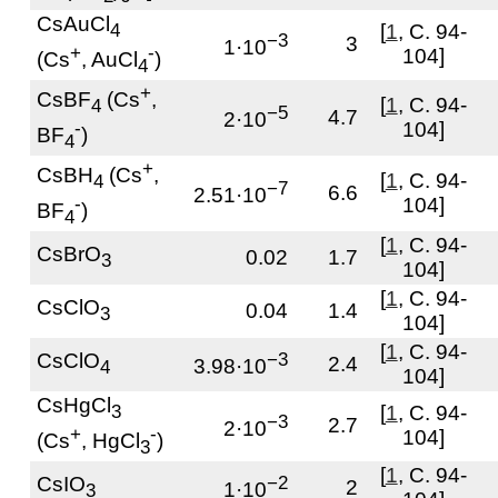
CsAuCl
4
[
1
, С. 94-
−3
3
1·10
+
-
104]
(Cs
, AuCl
)
4
+
CsBF
(Cs
,
[
1
, С. 94-
4
−5
4.7
2·10
-
104]
BF
)
4
+
CsBH
(Cs
,
[
1
, С. 94-
4
−7
6.6
2.51·10
-
104]
BF
)
4
[
1
, С. 94-
CsBrO
0.02
1.7
3
104]
[
1
, С. 94-
CsClO
0.04
1.4
3
104]
[
1
, С. 94-
CsClO
−3
2.4
3.98·10
4
104]
CsHgCl
3
[
1
, С. 94-
−3
2.7
2·10
+
-
104]
(Cs
, HgCl
)
3
[
1
, С. 94-
CsIO
−2
2
1·10
3