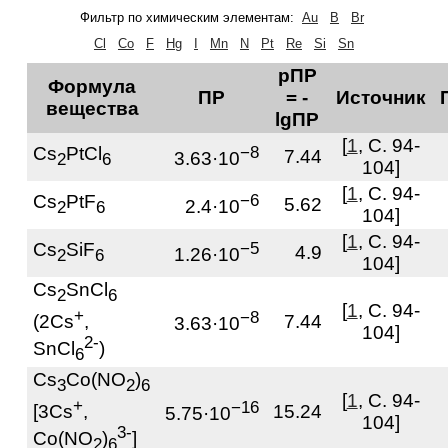
Фильтр по химическим элементам:
Au
B
Br
Cl
Co
F
Hg
I
Mn
N
Pt
Re
Si
Sn
pПР
Формула
ПР
= -
Источник
вещества
lgПР
[
1
, С. 94-
Cs
PtCl
−8
7.44
3.63·10
2
6
104]
[
1
, С. 94-
Cs
PtF
−6
5.62
2.4·10
2
6
104]
[
1
, С. 94-
Cs
SiF
−5
4.9
1.26·10
2
6
104]
Cs
SnCl
2
6
[
1
, С. 94-
+
−8
(2Cs
,
7.44
3.63·10
104]
2-
SnCl
)
6
Cs
Co(NO
)
3
2
6
[
1
, С. 94-
+
−16
[3Cs
,
15.24
5.75·10
104]
3-
Co(NO
)
]
2
6