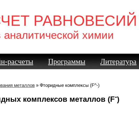
СЧЕТ РАВНОВЕСИЙ
в аналитической химии
н-расчеты
Программы
Литература
ования металлов
» Фторидные комплексы (F^-)
-
дных комплексов металлов (F
)