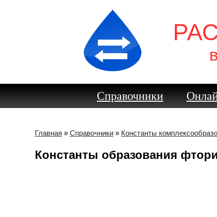
РА
Справочники
Онлай
Главная
»
Справочники
»
Константы комплексообраз
Константы образования фтори