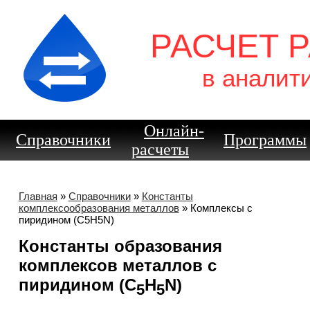
РАСЧЕТ 
в аналит
Онлайн-
Справочники
Программы
расчеты
Главная
»
Справочники
»
Константы
комплексообразования металлов
» Комплексы с
пиридином (C5H5N)
Константы образования
комплексов металлов с
пиридином (C
H
N)
5
5