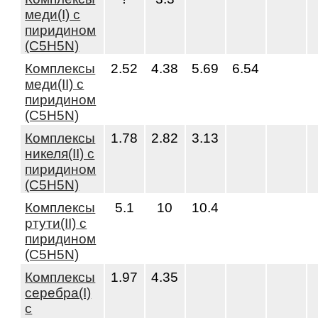
меди(I) с
пиридином
(C5H5N)
Комплексы
2.52
4.38
5.69
6.54
меди(II) с
пиридином
(C5H5N)
Комплексы
1.78
2.82
3.13
никеля(II) с
пиридином
(C5H5N)
Комплексы
5.1
10
10.4
ртути(II) с
пиридином
(C5H5N)
Комплексы
1.97
4.35
серебра(I)
с