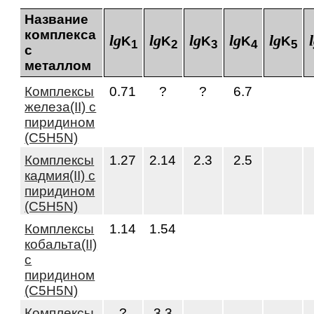
Название
комплекса
lg
lg
lg
lg
lg
K
K
K
K
K
1
2
3
4
5
с
металлом
Комплексы
0.71
?
?
6.7
железа(II) с
пиридином
(C5H5N)
Комплексы
1.27
2.14
2.3
2.5
кадмия(II) с
пиридином
(C5H5N)
Комплексы
1.14
1.54
кобальта(II)
с
пиридином
(C5H5N)
Комплексы
?
3.3