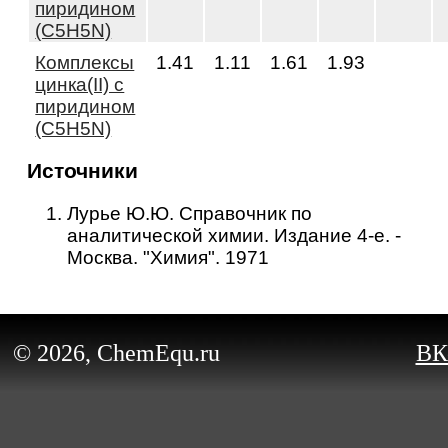
пиридином
(C5H5N)
Комплексы
1.41
1.11
1.61
1.93
цинка(II) с
пиридином
(C5H5N)
Источники
Лурье Ю.Ю. Справочник по
аналитической химии. Издание 4-е. -
Москва. "Химия". 1971
© 2026, ChemEqu.ru
ВК