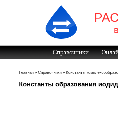
РА
Справочники
Онлай
Главная
»
Справочники
»
Константы комплексообраз
Константы образования иодид