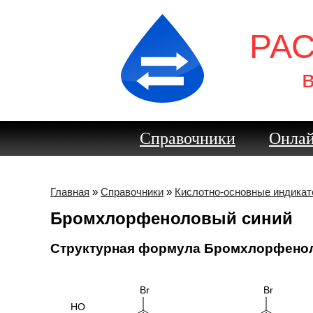
РА
Справочники
Онлай
Главная
»
Справочники
»
Кислотно-основные индика
Бромхлорфеноловый синий
Структурная формула Бромхлорфено
Br
Br
H
O