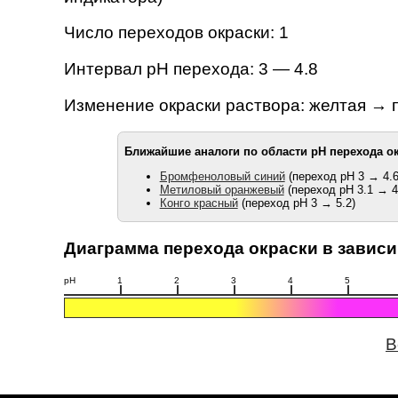
Число переходов окраски: 1
Интервал pH перехода: 3 — 4.8
Изменение окраски раствора: желтая → 
Ближайшие аналоги по области pH перехода ок
Бромфеноловый синий
(переход pH 3 → 4.6
Метиловый оранжевый
(переход pH 3.1 → 4
Конго красный
(переход pH 3 → 5.2)
Диаграмма перехода окраски в зависи
pH
1
2
3
4
5
В