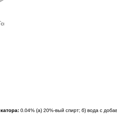
Cl
катора:
0.04% (а) 20%-вый спирт; б) вода с доба