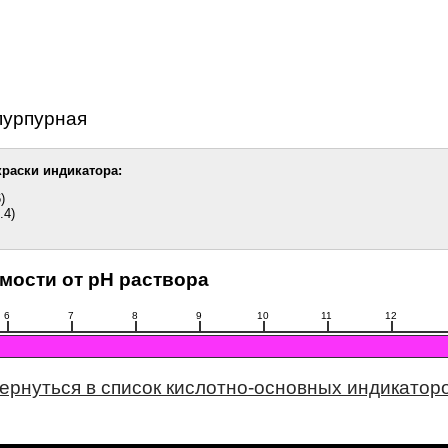
пурпурная
раски индикатора:
)
.4)
мости от pH раствора
6
7
8
9
10
11
12
ернуться в список кислотно-основных индикатор