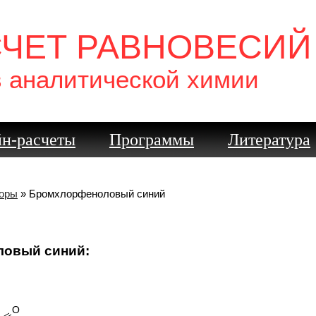
СЧЕТ РАВНОВЕСИЙ
в аналитической химии
н-расчеты
Программы
Литература
торы
» Бромхлорфеноловый синий
ловый синий:
O