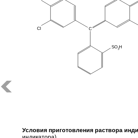
Cl
C
SO
H
3
Условия приготовления раствора инди
индикатора)