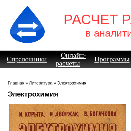
РАСЧЕТ 
в аналит
Онлайн-
Справочники
Программы
расчеты
Главная
»
Литература
» Электрохимия
Электрохимия