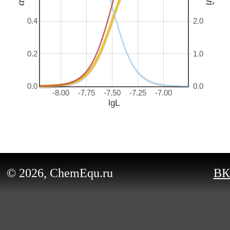
α
ñ
0.4
2.0
0.2
1.0
0.0
0.0
-8.00
-7.75
-7.50
-7.25
-7.00
lgL
© 2026, ChemEqu.ru
ВК