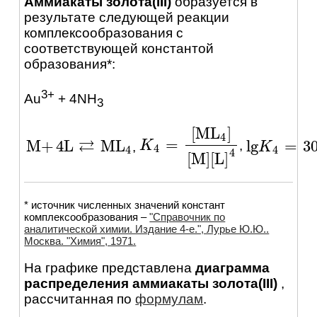
Аммиакаты золота(III)
образуется в
результате следующей реакции
комплексообразования с
соответствующей константой
образования*:
3+
Au
+ 4NH
3
[
ML
]
4
⇄
=
M
+
4
L
ML
lg
=
3
,
K
K
4
=
[
ML
4
]
[
M
]
[
L
]
4
,
M
+
4
L
⇄
ML
4
lg
K
K
4
=
30
4
4
4
4
[
M
]
[
L
]
* источник численных значений констант
комплексообразования –
"Справочник по
аналитической химии. Издание 4-е.", Лурье Ю.Ю..
Москва. "Химия", 1971.
На графике представлена
диаграмма
распределения аммиакаты золота(III)
,
рассчитанная по
формулам
.