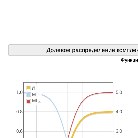
Долевое распределение комплек
Функци
ñ
1.0
5.0
M
ML
4
0.8
4.0
0.6
3.0