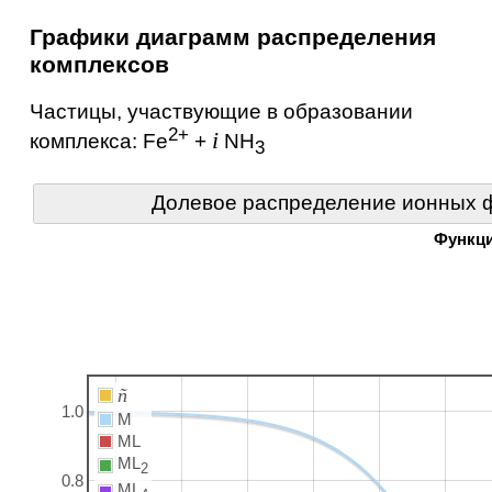
Графики диаграмм распределения
комплексов
Частицы, участвующие в образовании
2+
i
комплекса:
Fe
+
NH
3
Долевое распределение ионных ф
Функц
ñ
1.0
M
ML
ML
2
0.8
ML