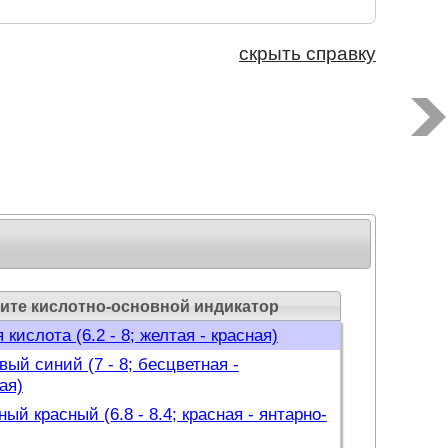
4 - 6.4; красная - синяя)
(4.5 - 6.5; бесцветная - красная)
скрыть справку
овый красный (5 - 6.6; желтая - красная)
овый красный (5 - 6.8; желтая - красная)
ловый пурпуровый (5.2 - 6.8; желтая -
я)
 (4 - 7; оранжевая - желтая)
нол (5 - 7; беcцветная - желтая)
желтый (6 - 7; желтая - сине-фиолетовая)
нол (5.6 - 7.6; бесцветная - желтая)
овый синий (6 - 7.6; желтая - синяя)
ите кислотно-основной индикатор
 кислота (6.2 - 8; желтая - красная)
ый синий (7 - 8; бесцветная -
ая)
ый красный (6.8 - 8.4; красная - янтарно-