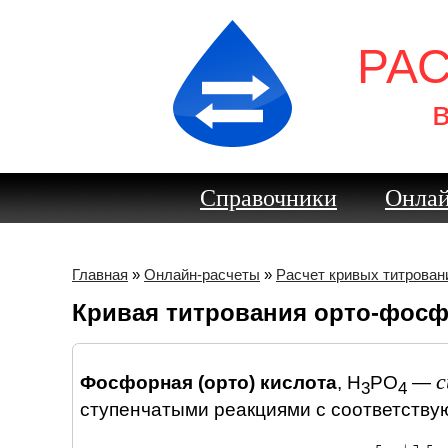
РА
Справочники
Онлай
Главная
»
Онлайн-расчеты
»
Расчет кривых титрован
Кривая титрования орто-фос
с
Фосфорная (орто) кислота
,
H
PO
—
3
4
ступенчатыми реакциями c соответству