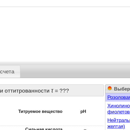
Лакмоид (
Иодэозин 
Хлорфенол
Бромфенол
Бромкрезо
пурпурна
Хризоидин
о-Нитрофе
счета
Нитразин 
п-Нитрофе
Бромтимол
Выбер
τ
ни оттитрованности
=
???
Розоловая
Хинолинов
фиолетов
Титруемое вещество
pH
Нейтральн
желтая)
Сильная кислота
–