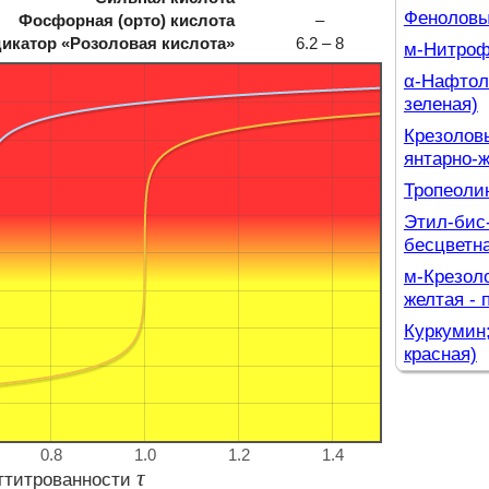
Феноловый
Фосфорная (орто) кислота
–
икатор «
Розоловая кислота
»
6.2 – 8
м-Нитрофе
α-Нафтолф
зеленая)
Крезоловы
янтарно-ж
Тропеолин
Этил-бис-
бесцветна
м-Крезоло
желтая - 
Куркумин;
красная)
Тимоловый
синяя)
Ксиленоло
0.8
1.0
1.2
1.4
синяя)
τ
ттитрованности