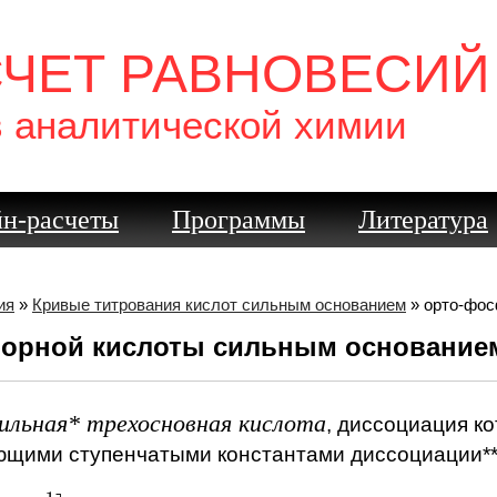
Бензолазо
желтая)
СЧЕТ РАВНОВЕСИЙ
м-Крезоло
красная -
Тимоловый
в аналитической химии
желтая)
Ксиленоло
красная -
н-расчеты
Программы
Литература
Метиловый
фиолетов
Пентамето
фиолетова
ия
»
Кривые титрования кислот сильным основанием
» орто-фос
Тропеолин 
форной кислоты сильным основание
Ализарино
красная -
ильная* трехосновная кислота
Бензиловы
, диссоциация к
Метиловый
ющими ступенчатыми константами диссоциации**
Бензопурп