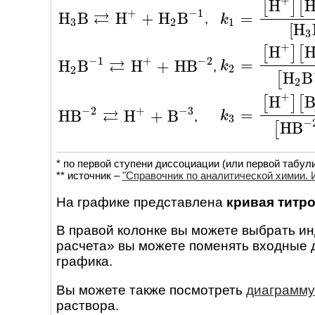
+
H
[
]
[
+
−
1
⇄
H
B
H
+
H
B
=
,
H
3
B
⇄
H
+
+
H
2
B
-
1
k
k
1
=
[
H
+
]
[
H
2
B
-
1
]
3
2
1
[
H
3
+
H
[
]
[
−
1
+
−
2
⇄
=
H
B
H
+
H
B
k
k
2
=
[
H
+
]
[
H
B
-
2
]
[
,
H
2
B
-
1
⇄
H
+
+
H
B
-
2
2
2
H
B
[
2
+
H
[
]
[
−
2
+
−
3
⇄
=
H
B
H
+
B
k
k
3
=
[
H
+
]
[
B
-
3
]
[
H
,
H
B
-
2
⇄
H
+
+
B
-
3
3
−
H
B
[
* по первой ступени диссоциации (или первой табул
** источник –
"Справочник по аналитической химии. И
На графике представлена
кривая титр
В правой колонке вы можете выбрать и
расчета» вы можете поменять входные 
графика.
Вы можете также посмотреть
диаграмму
раствора.