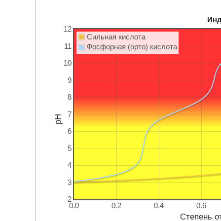
Инд
12
Сильная кислота
11
Фосфорная (орто)
кислота
10
9
8
7
pH
6
5
4
3
2
0.0
0.2
0.4
0.6
Степень о