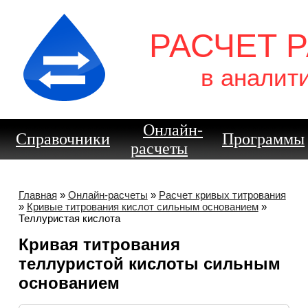
РАСЧЕТ 
в аналит
Онлайн-
Справочники
Программы
расчеты
Главная
»
Онлайн-расчеты
»
Расчет кривых титрования
»
Кривые титрования кислот сильным основанием
»
Теллуристая кислота
Кривая титрования
теллуристой кислоты сильным
основанием