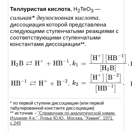
Теллуристая кислота
,
H
TeO
—
2
3
сильная* двухосновная кислота
,
диссоциация которой представлена
следующими ступенчатыми реакциями c
соответствующими ступенчатыми
константами диссоциации**.
+
−
1
H
H
B
[
]
[
]
+
−
1
⇄
H
B
H
+
H
B
=
,
,
H
2
B
⇄
H
+
+
H
B
-
1
k
k
1
=
[
H
+
]
[
H
B
-
1
]
[
H
2
B
]
2
1
[
H
B
]
2
+
−
2
H
B
[
]
[
]
−
1
+
−
2
⇄
=
H
B
H
+
B
,
k
k
2
=
[
H
+
]
[
B
-
2
]
[
H
B
-
1
]
,
H
B
-
1
⇄
H
+
+
B
-
2
2
−
1
H
B
[
]
* по первой ступени диссоциации (или первой
табулированной константе диссоциации)
** источник –
"Справочник по аналитической химии.
Издание 4-е.", Лурье Ю.Ю.. Москва. "Химия", 1971.
c.249