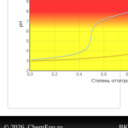
9
8
7
pH
6
5
4
3
2
0.0
0.2
0.4
0.6
0
Степень оттитр
© 2026, ChemEqu.ru
ВК