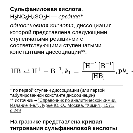
Сульфаниловая кислота
,
средняя*
H
NC
H
SO
H
—
2
6
4
3
одноосновная кислота
, диссоциация
которой представлена следующими
ступенчатыми реакциями c
соответствующими ступенчатыми
константами диссоциации**.
+
−
1
H
B
[
]
[
]
+
−
1
⇄
p
H
B
H
+
B
=
p
k
k
1
=
,
,
H
B
⇄
H
+
+
B
-
1
k
k
1
=
[
H
+
]
[
B
-
1
]
[
H
B
]
1
1
[
H
B
]
* по первой ступени диссоциации (или первой
табулированной константе диссоциации)
** источник –
"Справочник по аналитической химии.
Издание 4-е.", Лурье Ю.Ю.. Москва. "Химия", 1971.
c.249
На графике представлена
кривая
титрования сульфаниловой кислоты