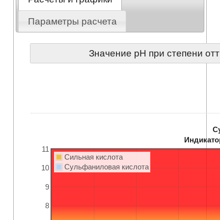
Параметры расчета
Значение pH при степени от
С
Индикато
11
Сильная кислота
Сульфаниловая кислота
10
9
8