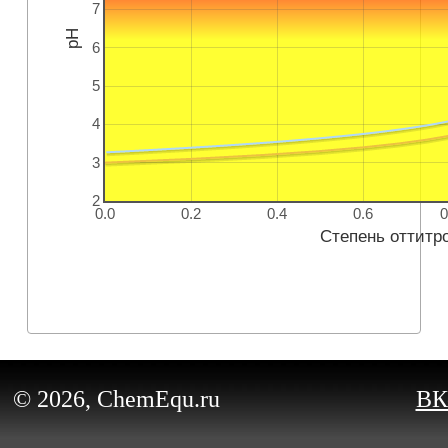
7
pH
6
5
4
3
2
0.0
0.2
0.4
0.6
0
Степень оттитр
© 2026, ChemEqu.ru
ВК