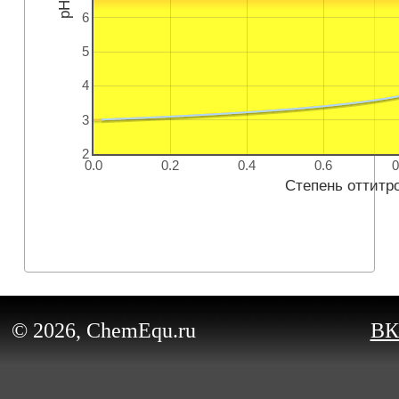
pH
6
5
4
3
2
0.0
0.2
0.4
0.6
0
Степень оттитр
© 2026, ChemEqu.ru
ВК