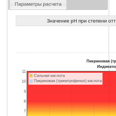
Параметры расчета
Значение pH при степени от
Пикриновая (т
Индикато
11
Сильная кислота
Пикриновая (тринитрофенол)
кислота
10
9
8
7