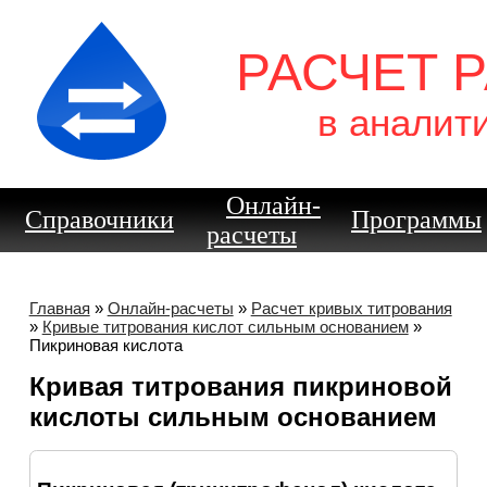
РАСЧЕТ 
в аналит
Онлайн-
Справочники
Программы
расчеты
Главная
»
Онлайн-расчеты
»
Расчет кривых титрования
»
Кривые титрования кислот сильным основанием
»
Пикриновая кислота
Кривая титрования пикриновой
кислоты сильным основанием