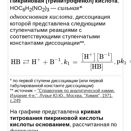
Пикриновая (тринитрофенол) кислота
,
сильная*
HOC
H
(NO
)
—
6
2
2
3
одноосновная кислота
, диссоциация
которой представлена следующими
ступенчатыми реакциями c
соответствующими ступенчатыми
константами диссоциации**.
+
−
1
H
B
[
]
[
]
+
−
1
⇄
p
H
B
H
+
B
=
p
k
k
1
=
,
,
H
B
⇄
H
+
+
B
-
1
k
k
1
=
[
H
+
]
[
B
-
1
]
[
H
B
]
1
1
[
H
B
]
* по первой ступени диссоциации (или первой
табулированной константе диссоциации)
** источник –
"Справочник по аналитической химии.
Издание 4-е.", Лурье Ю.Ю.. Москва. "Химия", 1971.
c.249
На графике представлена
кривая
титрования пикриновой кислоты
кислоты основанием
, рассчитанная по
формулам
.