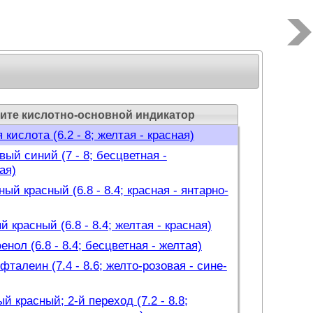
я)
 (4 - 7; оранжевая - желтая)
нол (5 - 7; беcцветная - желтая)
желтый (6 - 7; желтая - сине-фиолетовая)
нол (5.6 - 7.6; бесцветная - желтая)
овый синий (6 - 7.6; желтая - синяя)
ите кислотно-основной индикатор
 кислота (6.2 - 8; желтая - красная)
ый синий (7 - 8; бесцветная -
ая)
ый красный (6.8 - 8.4; красная - янтарно-
 красный (6.8 - 8.4; желтая - красная)
нол (6.8 - 8.4; бесцветная - желтая)
талеин (7.4 - 8.6; желто-розовая - сине-
й красный; 2-й переход (7.2 - 8.8;