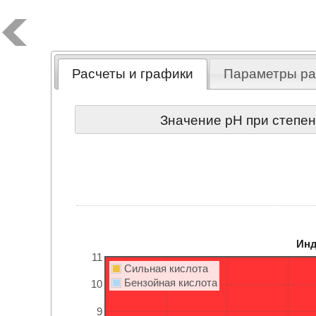
Расчеты и графики
Параметры ра
Значение pH при степе
Инд
11
Сильная кислота
Бензойная кислота
10
9