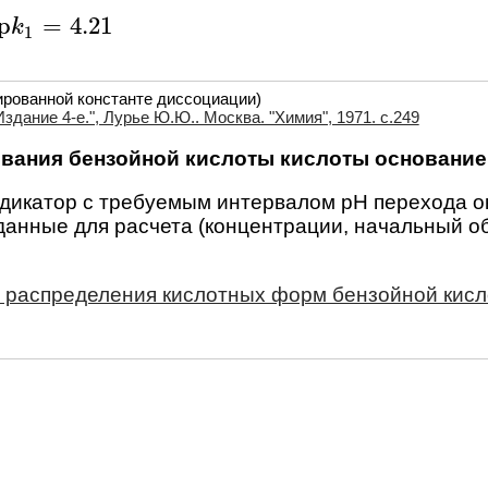
Бромфенол
p
=
4.21
p
k
k
1
=
4.21
1
Бромхлорф
пурпурна
Конго кра
ированной константе диссоциации)
здание 4-е.", Лурье Ю.Ю.. Москва. "Химия", 1971. c.249
Ализарино
желтая - 
ования бензойной кислоты кислоты основани
Бромкрезо
ндикатор с требуемым интервалом pH перехода о
γ-Динитро
данные для расчета (концентрации, начальный о
α-Нафтило
коричнева
 распределения кислотных форм бензойной кисл
Гематокси
Метиловый
Лакмоид (
Иодэозин 
Хлорфенол
Бромфенол
Бромкрезо