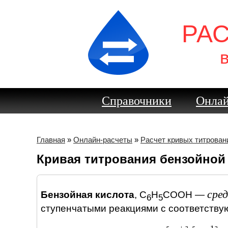
РА
Справочники
Онлай
Главная
»
Онлайн-расчеты
»
Расчет кривых титрован
Кривая титрования бензойно
сре
Бензойная кислота
,
C
H
COOH
—
6
5
ступенчатыми реакциями c соответству