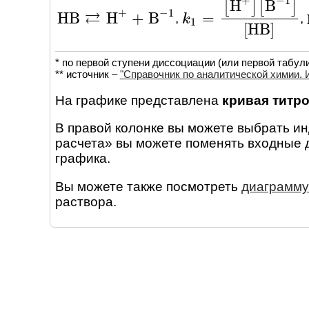
+
−
1
H
B
[
]
[
]
+
−
1
⇄
H
B
H
+
B
=
,
,
H
B
⇄
H
+
+
B
-
1
k
k
1
=
[
H
+
]
[
B
-
1
]
[
H
B
]
1
[
H
B
]
* по первой ступени диссоциации (или первой табул
** источник –
"Справочник по аналитической химии. И
На графике представлена
кривая титр
В правой колонке вы можете выбрать и
расчета» вы можете поменять входные 
графика.
Вы можете также посмотреть
диаграмму
раствора.