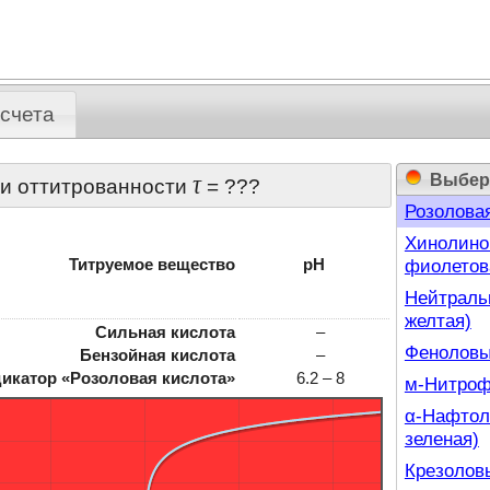
пурпурна
Хризоидин
о-Нитрофе
счета
Нитразин 
п-Нитрофе
Бромтимол
Выбер
τ
ни оттитрованности
=
???
Розоловая
Хинолинов
фиолетов
Титруемое вещество
pH
Нейтральн
желтая)
Сильная кислота
–
Феноловый
Бензойная кислота
–
икатор «
Розоловая кислота
»
6.2 – 8
м-Нитрофе
α-Нафтолф
зеленая)
Крезоловы