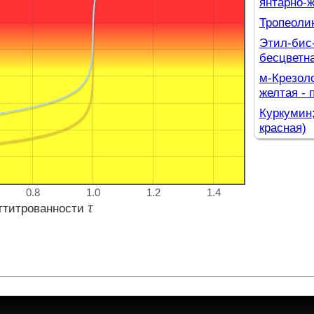
янтарно-ж
Тропеолин
Этил-бис-
бесцветна
м-Крезоло
желтая - 
Куркумин;
красная)
Тимоловый
синяя)
Ксиленоло
0.8
1.0
1.2
1.4
синяя)
τ
ттитрованности
о-Крезолф
Фенолфтал
α-Нафтолб
синяя)
п-Ксилено
Тимолфтал