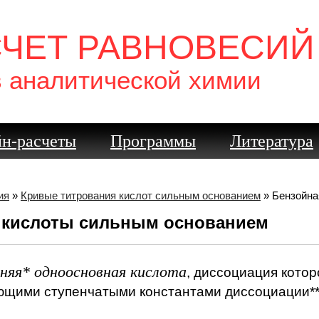
Ксиленоло
красная -
СЧЕТ РАВНОВЕСИЙ
Метиловый
фиолетов
в аналитической химии
Пентамето
фиолетова
Тропеолин 
Ализарино
н-расчеты
Программы
Литература
красная -
Бензиловы
Метиловый
ия
»
Кривые титрования кислот сильным основанием
» Бензойна
Бензопурп
й кислоты сильным основанием
фиолетов
β-Динитро
Метиловый
дняя* одноосновная кислота
, диссоциация кото
оранжево
ющими ступенчатыми константами диссоциации**
α-Динитро