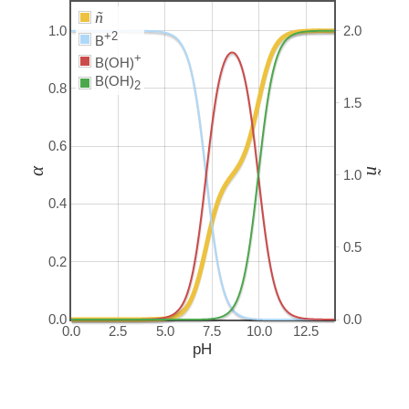
ñ
1.0
2.0
+2
B
+
B(OH)
B(OH)
2
0.8
1.5
0.6
α
ñ
1.0
0.4
0.5
0.2
0.0
0.0
0.0
2.5
5.0
7.5
10.0
12.5
pH