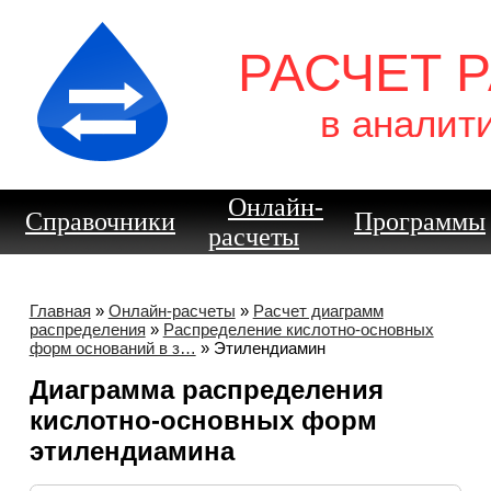
РАСЧЕТ 
в аналит
Онлайн-
Справочники
Программы
расчеты
Главная
»
Онлайн-расчеты
»
Расчет диаграмм
распределения
»
Распределение кислотно-основных
форм оснований в з…
» Этилендиамин
Диаграмма распределения
кислотно-основных форм
этилендиамина