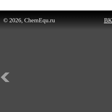
© 2026, ChemEqu.ru
ВК