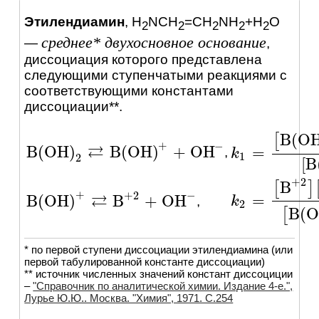
Этилендиамин
,
H
NCH
=CH
NH
+H
O
2
2
2
2
2
среднее* двухосновное основание
—
,
диссоциация которого представлена
следующими ступенчатыми реакциями c
соответствующими константами
диссоциации**.
B
(
O
[
+
−
⇄
B
(
OH
)
B
(
OH
)
+
OH
=
,
B
(
OH
)
2
⇄
B
(
OH
)
+
+
OH
-
k
k
1
=
[
B
(
OH
)
+
]
[
1
2
[
B
+
2
B
[
]
+
−
+
2
⇄
=
B
(
OH
)
B
+
OH
,
k
k
2
=
[
B
+
2
]
[
OH
-
]
B
(
OH
)
+
⇄
B
+
2
+
OH
-
2
B
(
O
[
* по первой ступени диссоциации этилендиамина (или
первой табулированной константе диссоциации)
** источник численных значений констант диссоциции
–
"Справочник по аналитической химии. Издание 4-е.",
Лурье Ю.Ю.. Москва. "Химия", 1971. C.254