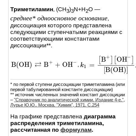
Триметиламин
,
(CH
)
N+H
O
—
3
3
2
среднее* одноосновное основание
,
диссоциация которого представлена
следующими ступенчатыми реакциями c
соответствующими константами
диссоциации**.
−
+
B
OH
[
]
[
]
−
+
⇄
B
(
OH
)
B
+
OH
=
,
B
(
OH
)
⇄
B
+
+
OH
-
k
k
1
=
[
B
+
]
[
OH
-
]
[
B
(
OH
)
]
1
[
B
(
OH
)
]
* по первой ступени диссоциации триметиламина (или
первой табулированной константе диссоциации)
** источник численных значений констант диссоциции
–
"Справочник по аналитической химии. Издание 4-е.",
Лурье Ю.Ю.. Москва. "Химия", 1971. C.254
На графике представлена
диаграмма
распределения триметиламина,
рассчитанная по
формулам
.