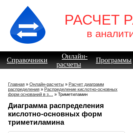
РАСЧЕТ 
в аналит
Онлайн-
Справочники
Программы
расчеты
Главная
»
Онлайн-расчеты
»
Расчет диаграмм
распределения
»
Распределение кислотно-основных
форм оснований в з…
» Триметиламин
Диаграмма распределения
кислотно-основных форм
триметиламина