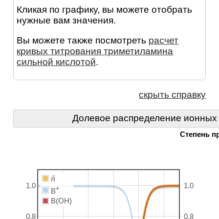
Кликая по графику, вы можете отобрать
нужные вам значения.
Вы можете также посмотреть
расчет
кривых титрования триметиламина
сильной кислотой
.
скрыть справку
Долевое распределение ионных
Степень п
ñ
1.0
1.0
+
B
B(OH)
0.8
0.8