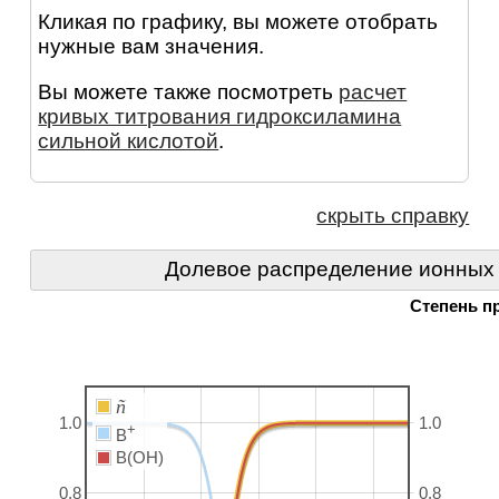
Кликая по графику, вы можете отобрать
нужные вам значения.
Вы можете также посмотреть
расчет
кривых титрования гидроксиламина
сильной кислотой
.
скрыть справку
Долевое распределение ионных
Степень п
ñ
1.0
1.0
+
B
B(OH)
0.8
0.8