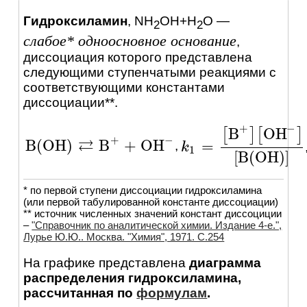
Гидроксиламин
,
NH
OH+H
O
—
2
2
слабое* одноосновное основание
,
диссоциация которого представлена
следующими ступенчатыми реакциями c
соответствующими константами
диссоциации**.
−
+
B
OH
[
]
[
]
−
+
⇄
B
(
OH
)
B
+
OH
=
,
B
(
OH
)
⇄
B
+
+
OH
-
k
k
1
=
[
B
+
]
[
OH
-
]
[
B
(
OH
)
]
1
[
B
(
OH
)
]
* по первой ступени диссоциации гидроксиламина
(или первой табулированной константе диссоциации)
** источник численных значений констант диссоциции
–
"Справочник по аналитической химии. Издание 4-е.",
Лурье Ю.Ю.. Москва. "Химия", 1971. C.254
На графике представлена
диаграмма
распределения гидроксиламина,
рассчитанная по
формулам
.