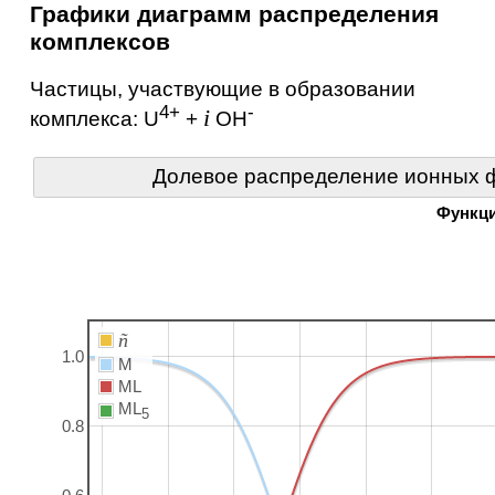
Графики диаграмм распределения
комплексов
Частицы, участвующие в образовании
4+
-
i
комплекса:
U
+
OH
Долевое распределение ионных ф
Функц
ñ
1.0
M
ML
ML
5
0.8