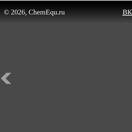
© 2026, ChemEqu.ru
ВК