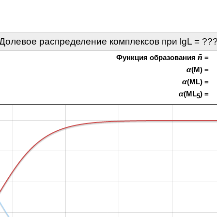
Долевое распределение комплексов при lgL =
??
ñ
Функция образования
=
α
(M) =
α
(ML) =
α
(ML
) =
5