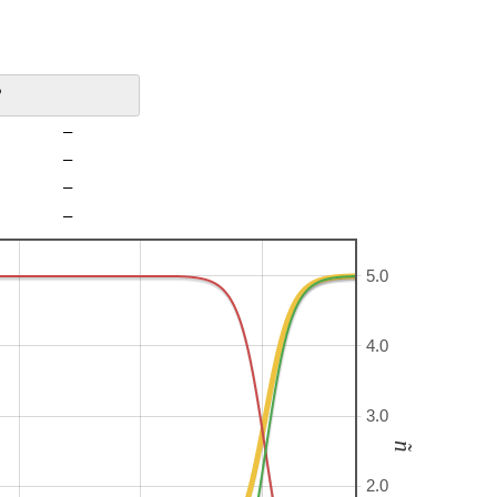
?
–
–
–
–
5.0
4.0
3.0
ñ
2.0