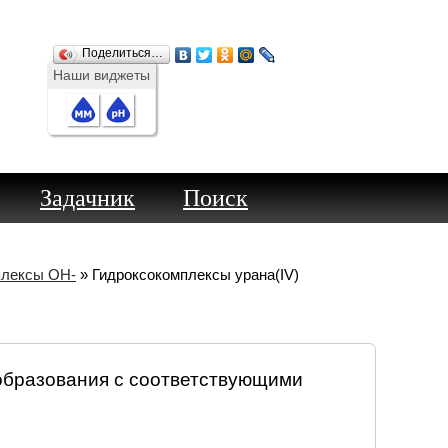
Поделиться…
Наши виджеты
Задачник
Поиск
плексы OH-
» Гидроксокомплексы урана(IV)
образования с соответствующими