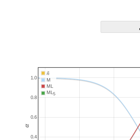
ñ
1.0
M
ML
ML
5
0.8
0.6
α
0.4