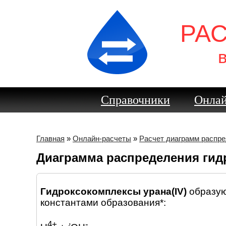
РА
Справочники
Онлай
Главная
»
Онлайн-расчеты
»
Расчет диаграмм распр
Диаграмма распределения гидр
Гидроксокомплексы урана(IV)
образую
константами образования*:
4+
-