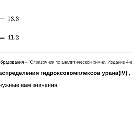
=
13.3
13.3
=
41.2
41.2
образования –
"Справочник по аналитической химии. Издание 4-е.
аспределения гидроксокомплексов урана(IV)
,
 нужные вам значения.