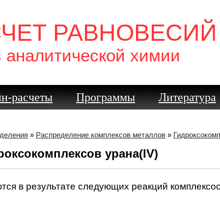
СЧЕТ РАВНОВЕСИЙ
в аналитической химии
н-расчеты
Программы
Литература
еделения
»
Распределение комплексов металлов
»
Гидроксоком
оксокомплексов урана(IV)
тся в результате следующих реакций комплексо