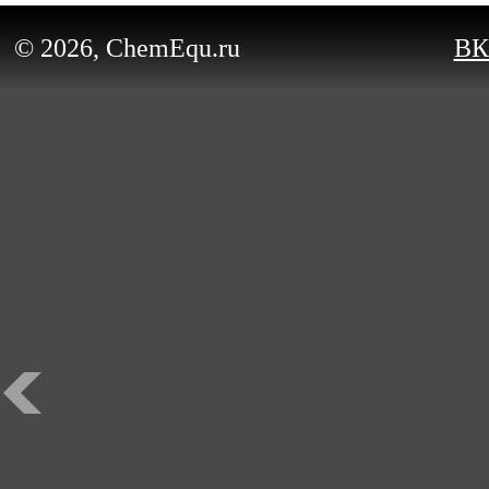
© 2026, ChemEqu.ru
ВК