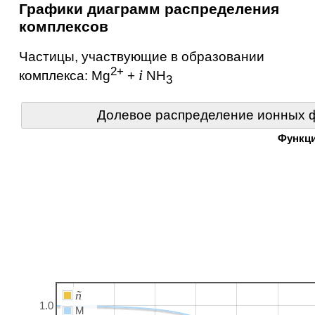
Графики диаграмм распределения
комплексов
Частицы, участвующие в образовании
2+
i
комплекса:
Mg
+
NH
3
Долевое распределение ионных ф
Функц
ñ
1.0
M