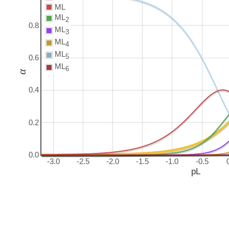
ML
ML
2
0.8
ML
3
ML
4
ML
5
0.6
ML
6
α
0.4
0.2
0.0
-3.0
-2.5
-2.0
-1.5
-1.0
-0.5
pL