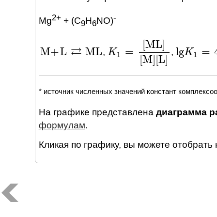
2+
-
Mg
+ (C
H
NO)
9
6
[
ML
]
⇄
M
+
L
ML
lg
=
=
,
,
M
+
L
⇄
ML
lg
K
K
1
=
4.7
K
K
1
=
[
ML
]
[
M
]
[
L
]
1
1
[
M
]
[
L
]
* источник численных значений констант комплексо
На графике представлена
диаграмма ра
формулам
.
Кликая по графику, вы можете отобрать