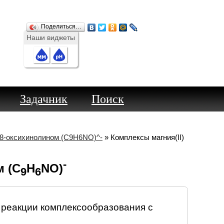
Поделиться…
Наши виджеты
Задачник
Поиск
8-оксихинолином (C9H6NO)^-
» Комплексы магния(II)
-
м (C
H
NO)
9
6
 реакции комплексообразования с