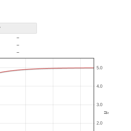
?
–
–
–
5.0
4.0
3.0
ñ
2.0