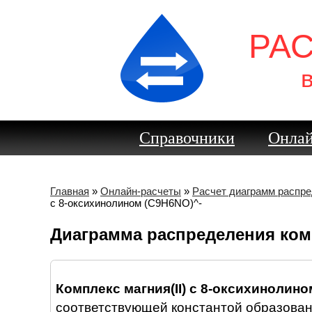
РА
Справочники
Онлай
Главная
»
Онлайн-расчеты
»
Расчет диаграмм распр
с 8-оксихинолином (C9H6NO)^-
Диаграмма распределения комп
Комплекс магния(II) с 8-оксихинолино
соответствующей константой образован