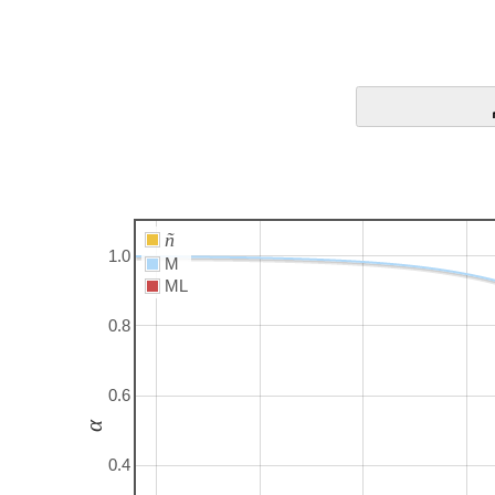
ñ
1.0
M
ML
0.8
0.6
α
0.4