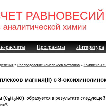
СЧЕТ РАВНОВЕСИЙ
в аналитической химии
н-расчеты
Программы
Литература
еделения
»
Распределение комплексов металлов
»
Комплексы с 
лексов магния(II) с 8-оксихинолино
-
м (C
H
NO)
образуется в результате следующей
9
6
ия*: