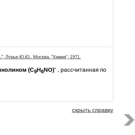
", Лурье Ю.Ю.. Москва. "Химия", 1971.
-
инолином (C
H
NO)
, рассчитанная по
9
6
скрыть справку