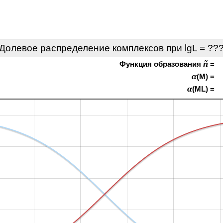
Долевое распределение комплексов при lgL =
??
ñ
Функция образования
=
α
(M) =
α
(ML) =