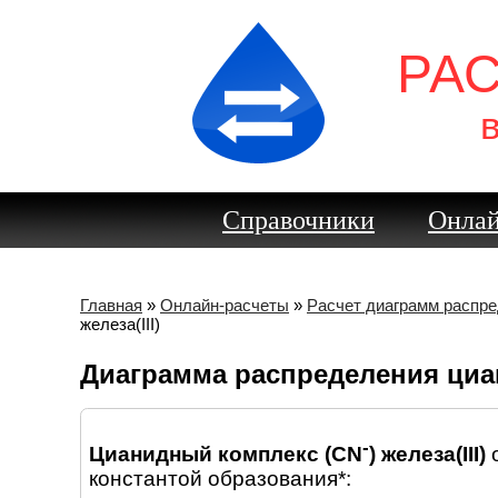
РА
Справочники
Онлай
Главная
»
Онлайн-расчеты
»
Расчет диаграмм распр
железа(III)
Диаграмма распределения циа
-
Цианидный комплекс (CN
) железа(III)
о
константой образования*: