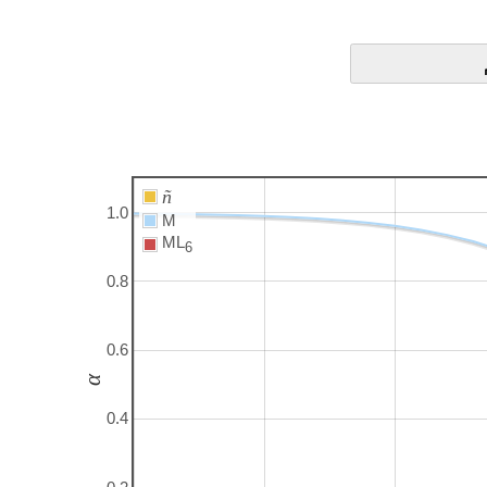
ñ
1.0
M
ML
6
0.8
0.6
α
0.4