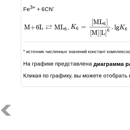
3+
-
Fe
+ 6CN
[
ML
]
6
⇄
=
M
+
6
L
ML
lg
,
K
K
6
=
[
ML
6
]
[
M
]
[
L
]
6
,
M
+
6
L
⇄
ML
6
lg
K
K
6
=
6
6
6
6
[
M
]
[
L
]
* источник численных значений констант комплексо
На графике представлена
диаграмма р
Кликая по графику, вы можете отобрать