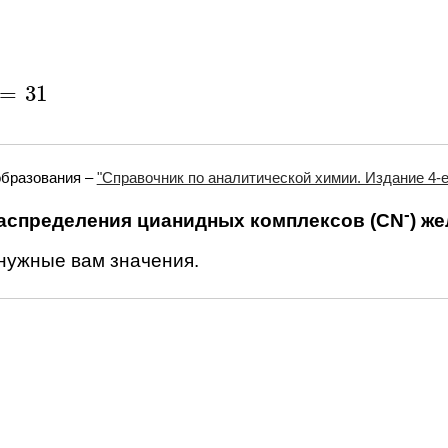
=
31
31
образования –
"Справочник по аналитической химии. Издание 4-е.
-
аспределения цианидных комплексов (CN
) же
 нужные вам значения.