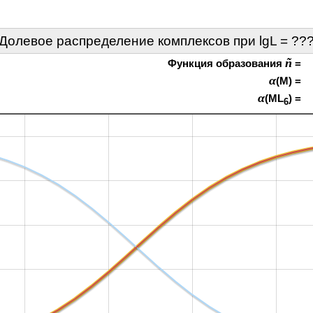
Долевое распределение комплексов при lgL =
??
ñ
Функция образования
=
α
(M) =
α
(ML
) =
6