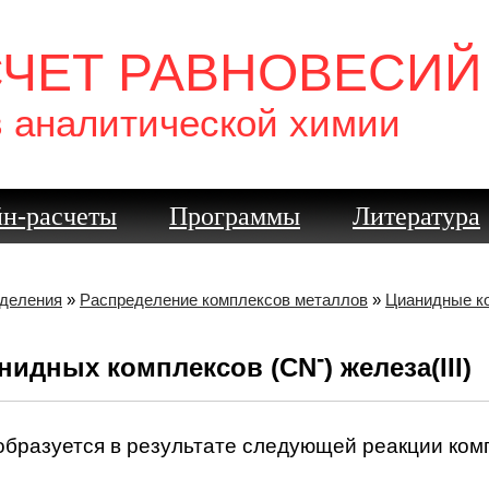
СЧЕТ РАВНОВЕСИЙ
в аналитической химии
н-расчеты
Программы
Литература
еделения
»
Распределение комплексов металлов
»
Цианидные к
-
нидных комплексов (CN
) железа(III)
бразуется в результате следующей реакции ком