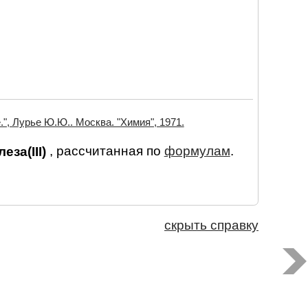
", Лурье Ю.Ю.. Москва. "Химия", 1971.
леза(III)
, рассчитанная по
формулам
.
скрыть справку