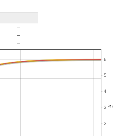
?
–
–
–
6
5
4
ñ
3
2