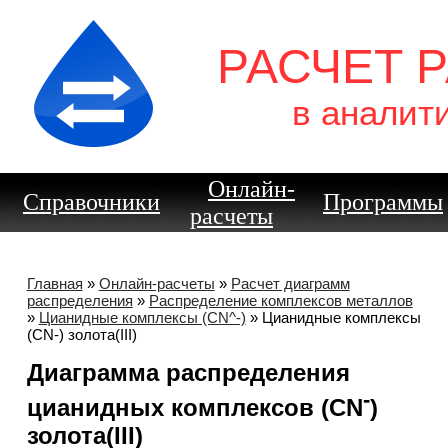
РАСЧЕТ 
в аналит
Онлайн-
Справочники
Программы
расчеты
Главная
»
Онлайн-расчеты
»
Расчет диаграмм
распределения
»
Распределение комплексов металлов
»
Цианидные комплексы (CN^-)
» Цианидные комплексы
(CN-) золота(III)
Диаграмма распределения
-
цианидных комплексов (CN
)
золота(III)