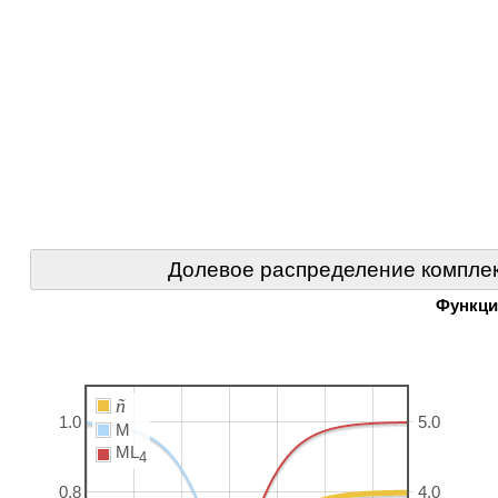
Долевое распределение комплек
Функци
ñ
1.0
5.0
M
ML
4
0.8
4.0