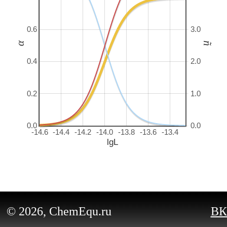
0.6
3.0
α
ñ
0.4
2.0
0.2
1.0
0.0
0.0
-14.6
-14.4
-14.2
-14.0
-13.8
-13.6
-13.4
lgL
© 2026, ChemEqu.ru
ВК