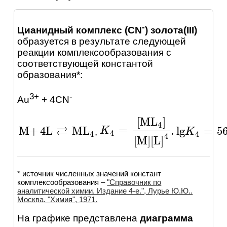
-
Цианидный комплекс (CN
) золота(III)
образуется в результате следующей
реакции комплексообразования с
соответствующей константой
образования*:
3+
-
Au
+ 4CN
[
ML
]
4
⇄
=
M
+
4
L
ML
lg
=
5
,
K
K
4
=
[
ML
4
]
[
M
]
[
L
]
4
,
M
+
4
L
⇄
ML
4
lg
K
K
4
=
56
4
4
4
4
[
M
]
[
L
]
* источник численных значений констант
комплексообразования –
"Справочник по
аналитической химии. Издание 4-е.", Лурье Ю.Ю..
Москва. "Химия", 1971.
На графике представлена
диаграмма