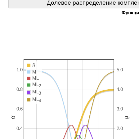
Долевое распределение комплек
Функци
ñ
1.0
5.0
M
ML
ML
2
0.8
4.0
ML
3
ML
4
0.6
3.0
α
ñ
0.4
2.0