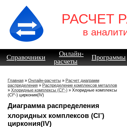
РАСЧЕТ 
в аналит
Онлайн-
Справочники
Программы
расчеты
Главная
»
Онлайн-расчеты
»
Расчет диаграмм
распределения
»
Распределение комплексов металлов
»
Хлоридные комплексы (Cl^-)
» Хлоридные комплексы
(Cl^-) циркония(IV)
Диаграмма распределения
-
хлоридных комплексов (Cl
)
циркония(IV)