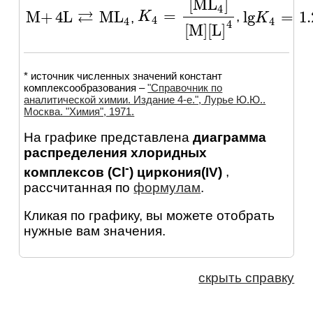
[
ML
]
4
⇄
=
M
+
4
L
ML
lg
=
1.
,
K
K
4
=
[
ML
4
]
[
M
]
[
L
]
4
,
M
+
4
L
⇄
ML
4
lg
K
K
4
=
1.2
4
4
4
4
[
M
]
[
L
]
* источник численных значений констант
комплексообразования –
"Справочник по
аналитической химии. Издание 4-е.", Лурье Ю.Ю..
Москва. "Химия", 1971.
На графике представлена
диаграмма
распределения хлоридных
-
комплексов (Cl
) циркония(IV)
,
рассчитанная по
формулам
.
Кликая по графику, вы можете отобрать
нужные вам значения.
скрыть справку