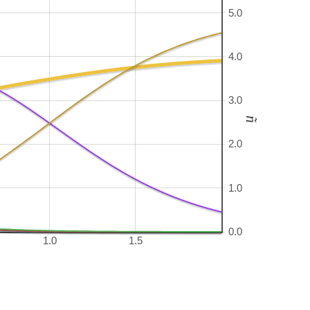
5.0
4.0
3.0
ñ
2.0
1.0
0.0
1.0
1.5