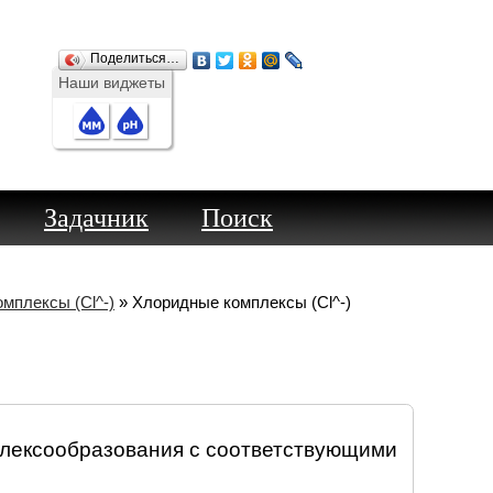
Поделиться…
Наши виджеты
Задачник
Поиск
мплексы (Cl^-)
» Хлоридные комплексы (Cl^-)
плексообразования с соответствующими