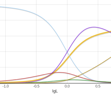
-1.0
-0.5
0.0
0.5
lgL