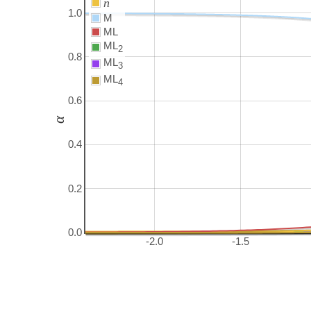
ñ
1.0
M
ML
ML
2
0.8
ML
3
ML
4
0.6
α
0.4
0.2
0.0
-2.0
-1.5