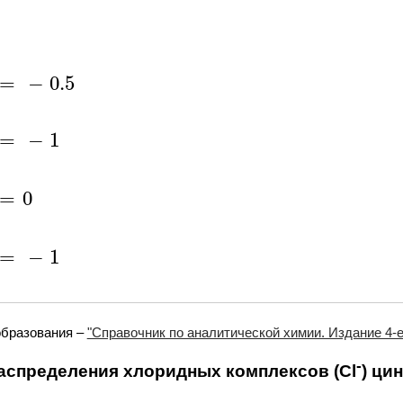
=
−
0.5
-
0.5
=
−
1
-
1
=
0
0
=
−
1
-
1
образования –
"Справочник по аналитической химии. Издание 4-е.
-
аспределения хлоридных комплексов (Cl
) цин