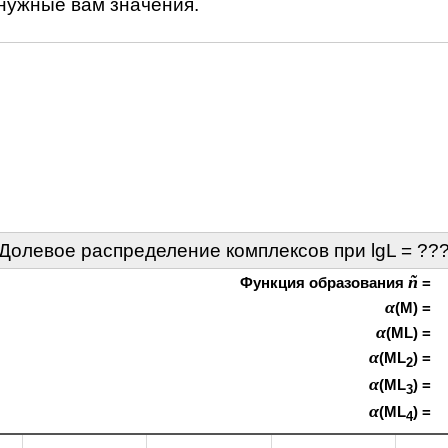
 нужные вам значения.
Долевое распределение комплексов при lgL =
??
ñ
Функция образования
=
α
(M) =
α
(ML) =
α
(ML
) =
2
α
(ML
) =
3
α
(ML
) =
4