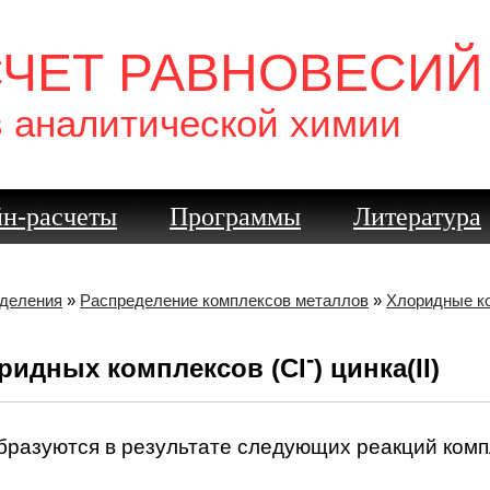
СЧЕТ РАВНОВЕСИЙ
в аналитической химии
н-расчеты
Программы
Литература
еделения
»
Распределение комплексов металлов
»
Хлоридные ко
-
ридных комплексов (Cl
) цинка(II)
бразуются в результате следующих реакций ком