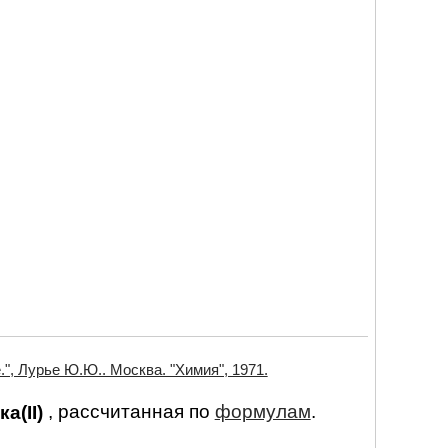
", Лурье Ю.Ю.. Москва. "Химия", 1971.
ка(II)
, рассчитанная по
формулам
.