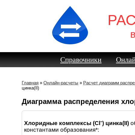
РА
Справочники
Онлай
Главная
»
Онлайн-расчеты
»
Расчет диаграмм распр
цинка(II)
Диаграмма распределения хло
-
Хлоридные комплексы (Cl
) цинка(II)
о
константами образования*: