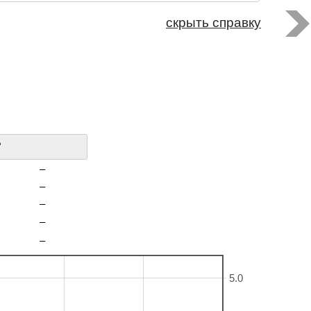
скрыть справку
?
–
–
–
–
–
5.0