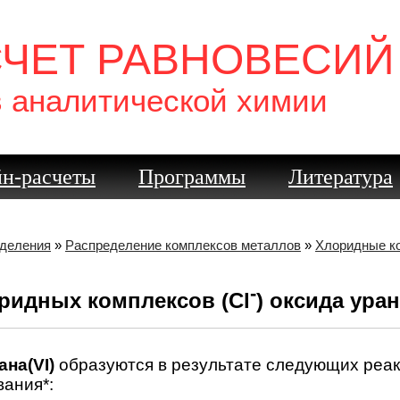
СЧЕТ РАВНОВЕСИЙ
в аналитической химии
н-расчеты
Программы
Литература
еделения
»
Распределение комплексов металлов
»
Хлоридные ко
-
ридных комплексов (Cl
) оксида уран
ана(VI)
образуются в результате следующих реак
ания*: