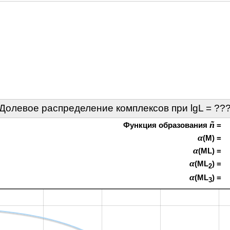
Долевое распределение комплексов при lgL =
??
ñ
Функция образования
=
α
(M) =
α
(ML) =
α
(ML
) =
2
α
(ML
) =
3