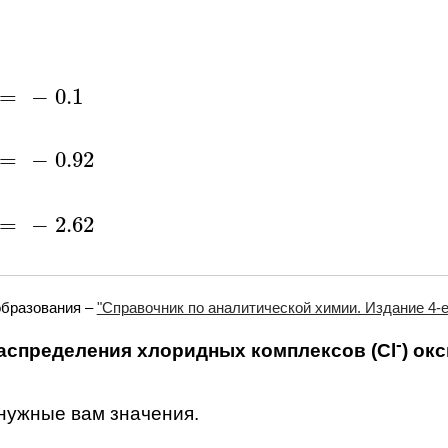
=
−
0.1
-
0.1
=
−
0.92
-
0.92
=
−
2.62
-
2.62
образования –
"Справочник по аналитической химии. Издание 4-е.
-
аспределения хлоридных комплексов (Cl
) ок
 нужные вам значения.