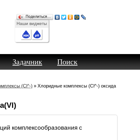
Поделиться…
Наши виджеты
Задачник
Поиск
мплексы (Cl^-)
» Хлоридные комплексы (Cl^-) оксида
а(VI)
ций комплексообразования с