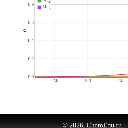
2
0.8
ML
3
0.6
α
0.4
0.2
0.0
-2.5
-2.0
-1.5
© 2026, ChemEqu.ru