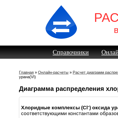
РА
Справочники
Онлай
Главная
»
Онлайн-расчеты
»
Расчет диаграмм распр
урана(VI)
Диаграмма распределения хло
-
Хлоридные комплексы (Cl
) оксида ур
соответствующими константами образов