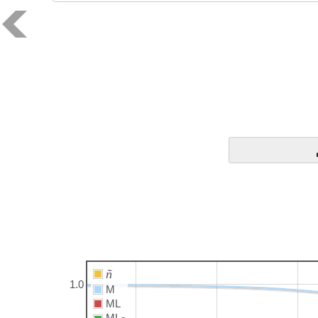
ñ
1.0
M
ML
ML