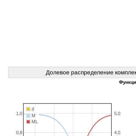
Долевое распределение комплек
Функци
ñ
1.0
5.0
M
ML
0.8
4.0