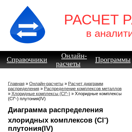
РАСЧЕТ 
в аналит
Онлайн-
Справочники
Программы
расчеты
Главная
»
Онлайн-расчеты
»
Расчет диаграмм
распределения
»
Распределение комплексов металлов
»
Хлоридные комплексы (Cl^-)
» Хлоридные комплексы
(Cl^-) плутония(IV)
Диаграмма распределения
-
хлоридных комплексов (Cl
)
плутония(IV)