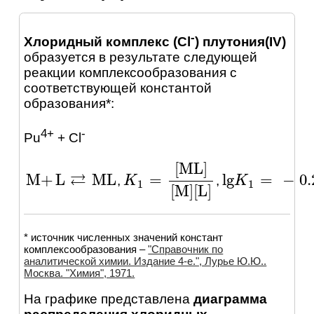
-
Хлоридный комплекс (Cl
) плутония(IV)
образуется в результате следующей
реакции комплексообразования с
соответствующей константой
образования*:
4+
-
Pu
+ Cl
[
ML
]
⇄
M
+
L
ML
lg
=
−
0.
=
,
,
M
+
L
⇄
ML
lg
K
K
1
=
-
0.25
K
K
1
=
[
ML
]
[
M
]
[
L
]
1
1
[
M
]
[
L
]
* источник численных значений констант
комплексообразования –
"Справочник по
аналитической химии. Издание 4-е.", Лурье Ю.Ю..
Москва. "Химия", 1971.
На графике представлена
диаграмма