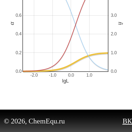
0.6
3.0
α
ñ
0.4
2.0
0.2
1.0
0.0
0.0
-2.0
-1.0
0.0
1.0
lgL
© 2026, ChemEqu.ru
ВК