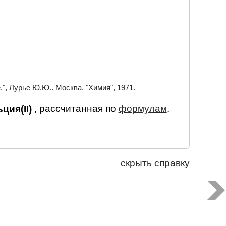
", Лурье Ю.Ю.. Москва. "Химия", 1971.
ьция(II)
, рассчитанная по
формулам
.
скрыть справку