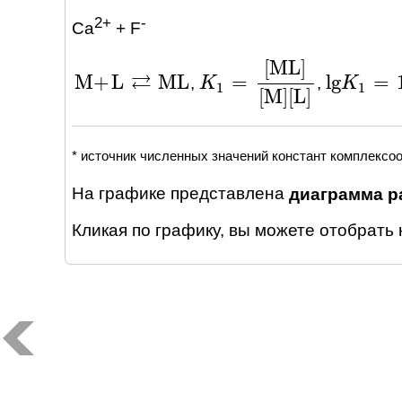
2+
-
Ca
+ F
[
ML
]
⇄
M
+
L
ML
lg
=
=
,
,
M
+
L
⇄
ML
lg
K
K
1
=
1.0
K
K
1
=
[
ML
]
[
M
]
[
L
]
1
1
[
M
]
[
L
]
* источник численных значений констант комплексо
На графике представлена
диаграмма р
Кликая по графику, вы можете отобрать