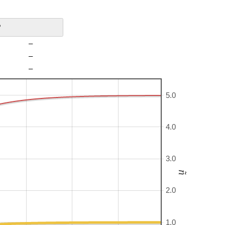
?
–
–
–
5.0
4.0
3.0
ñ
2.0
1.0