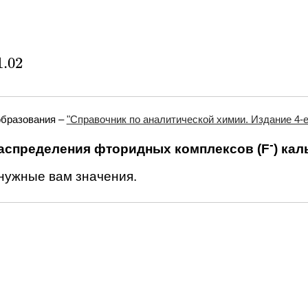
1.02
2
образования –
"Справочник по аналитической химии. Издание 4-е.
-
аспределения фторидных комплексов (F
) кал
 нужные вам значения.