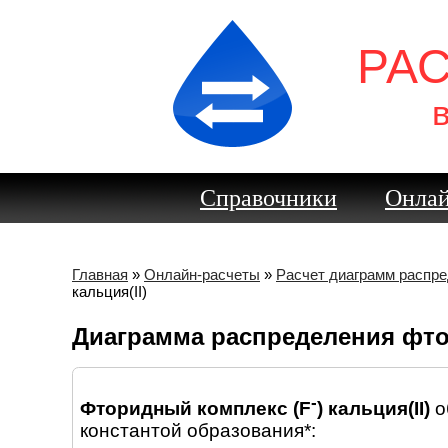
РА
Справочники
Онлай
Главная
»
Онлайн-расчеты
»
Расчет диаграмм распр
кальция(II)
Диаграмма распределения фто
-
Фторидный комплекс (F
) кальция(II)
о
константой образования*: