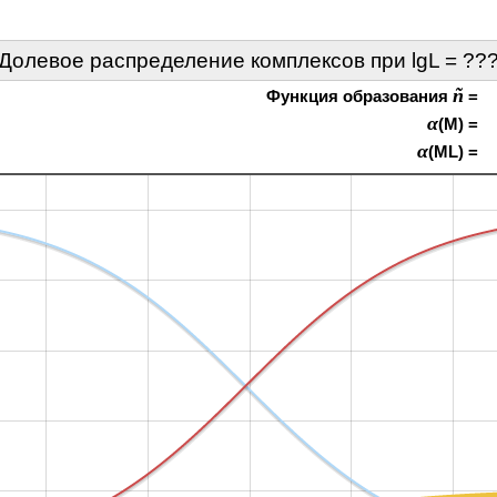
Долевое распределение комплексов при lgL =
??
ñ
Функция образования
=
α
(M) =
α
(ML) =