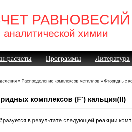
СЧЕТ РАВНОВЕСИЙ
в аналитической химии
н-расчеты
Программы
Литература
еделения
»
Распределение комплексов металлов
»
Фторидные ко
-
ридных комплексов (F
) кальция(II)
бразуется в результате следующей реакции ком