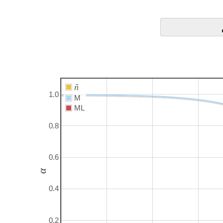
ñ
1.0
M
ML
0.8
0.6
α
0.4
0.2