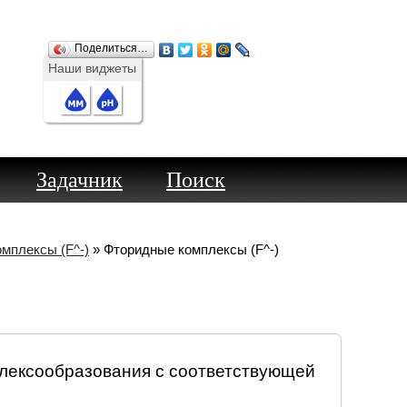
Поделиться…
Наши виджеты
Задачник
Поиск
мплексы (F^-)
» Фторидные комплексы (F^-)
плексообразования с соответствующей