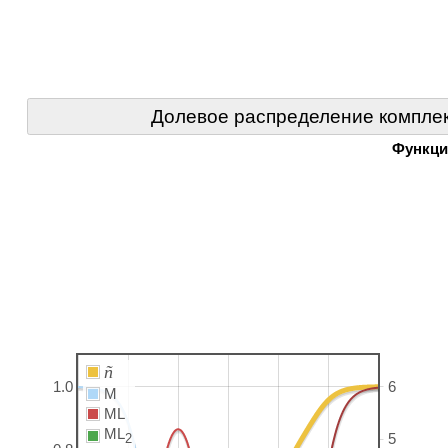
Долевое распределение комплек
Функци
ñ
1.0
6
M
ML
ML
2
5