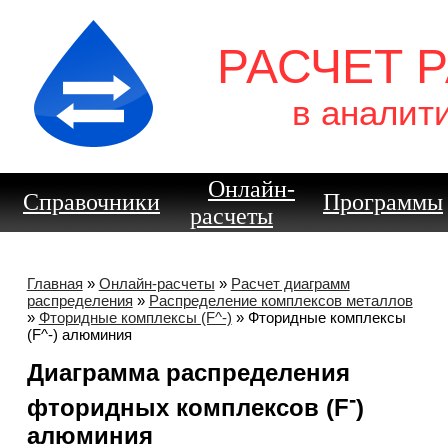
РАСЧЕТ 
в аналит
Онлайн-
Справочники
Программы
расчеты
Главная
»
Онлайн-расчеты
»
Расчет диаграмм
распределения
»
Распределение комплексов металлов
»
Фторидные комплексы (F^-)
» Фторидные комплексы
(F^-) алюминия
Диаграмма распределения
-
фторидных комплексов (F
)
алюминия