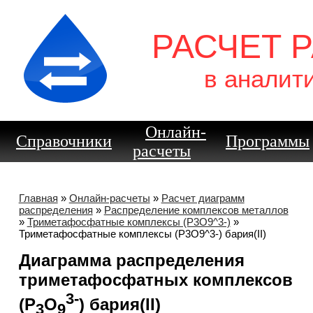
РАСЧЕТ 
в аналит
Онлайн-
Справочники
Программы
расчеты
Главная
»
Онлайн-расчеты
»
Расчет диаграмм
распределения
»
Распределение комплексов металлов
»
Триметафосфатные комплексы (P3O9^3-)
»
Триметафосфатные комплексы (P3O9^3-) бария(II)
Диаграмма распределения
триметафосфатных комплексов
3-
(P
O
) бария(II)
3
9