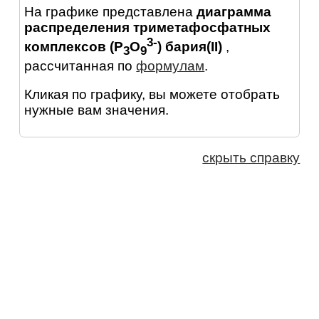
На графике представлена
диаграмма
распределения триметафосфатных
3-
комплексов (P
O
) бария(II)
,
3
9
рассчитанная по
формулам
.
Кликая по графику, вы можете отобрать
нужные вам значения.
скрыть справку