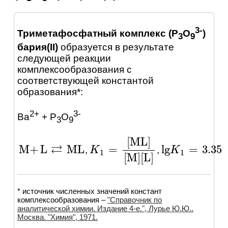
3-
Триметафосфатный комплекс (P
O
)
3
9
бария(II)
образуется в результате
следующей реакции
комплексообразования с
соответствующей константой
образования*:
2+
3-
Ba
+ P
O
3
9
[
ML
]
⇄
M
+
L
ML
lg
=
3.35
=
,
,
M
+
L
⇄
ML
lg
K
K
1
=
3.35
K
K
1
=
[
ML
]
[
M
]
[
L
]
1
1
[
M
]
[
L
]
* источник численных значений констант
комплексообразования –
"Справочник по
аналитической химии. Издание 4-е.", Лурье Ю.Ю..
Москва. "Химия", 1971.