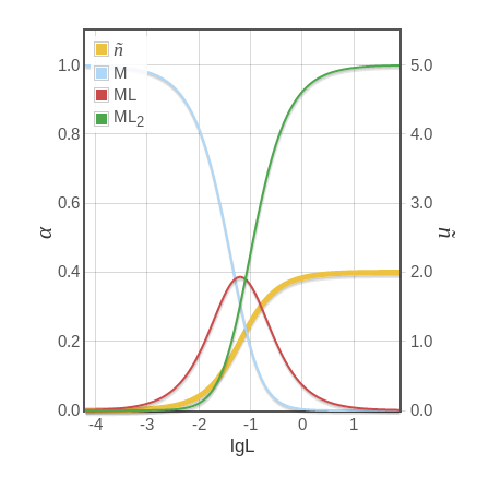
ñ
1.0
5.0
M
ML
ML
2
0.8
4.0
0.6
3.0
α
ñ
0.4
2.0
0.2
1.0
0.0
0.0
-4
-3
-2
-1
0
1
lgL