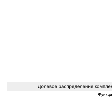
Долевое распределение комплек
Функци