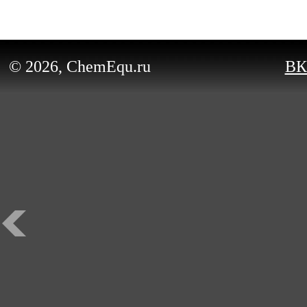
© 2026, ChemEqu.ru
ВК