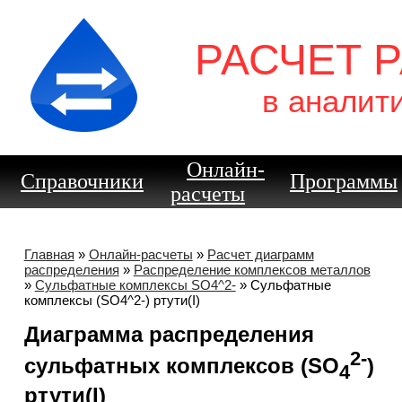
РАСЧЕТ 
в аналит
Онлайн-
Справочники
Программы
расчеты
Главная
»
Онлайн-расчеты
»
Расчет диаграмм
распределения
»
Распределение комплексов металлов
»
Сульфатные комплексы SO4^2-
» Сульфатные
комплексы (SO4^2-) ртути(I)
Диаграмма распределения
2-
сульфатных комплексов (SO
)
4
ртути(I)