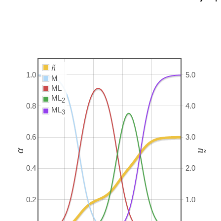
ñ
1.0
5.0
M
ML
ML
2
0.8
4.0
ML
3
0.6
3.0
α
ñ
0.4
2.0
0.2
1.0