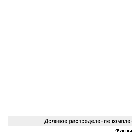
Долевое распределение комплек
Функци