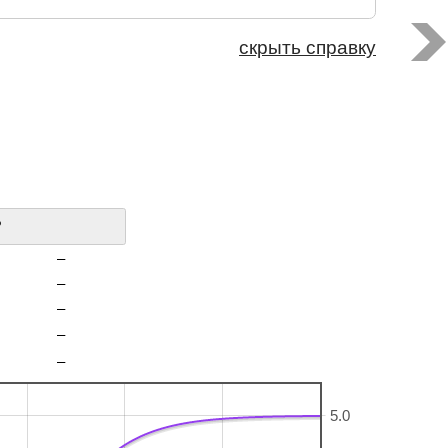
скрыть справку
?
–
–
–
–
–
5.0