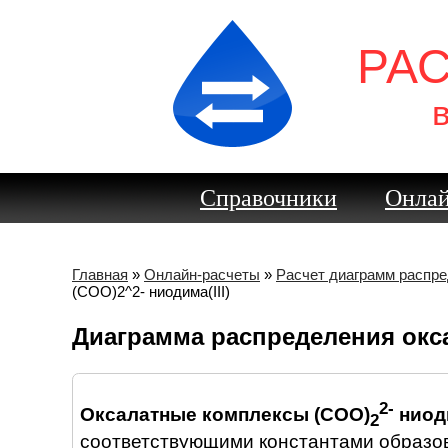
РА
Справочники
Онлай
Главная
»
Онлайн-расчеты
»
Расчет диаграмм распр
(COO)2^2- ниодима(III)
Диаграмма распределения окс
2-
Оксалатные комплексы (COO)
ниоди
2
соответствующими константами образов