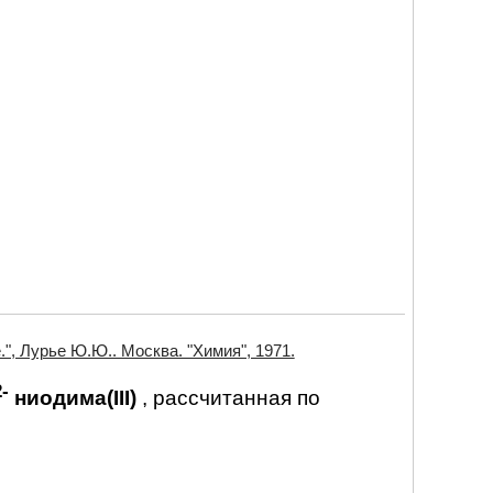
", Лурье Ю.Ю.. Москва. "Химия", 1971.
2-
ниодима(III)
, рассчитанная по