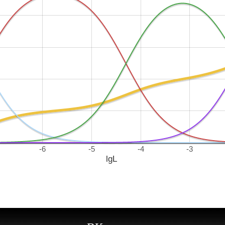
-6
-5
-4
-3
lgL