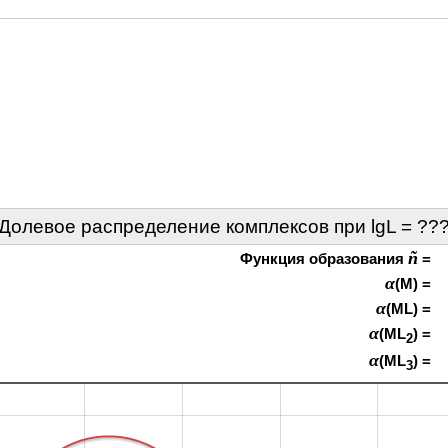
Долевое распределение комплексов при lgL =
??
ñ
Функция образования
=
α
(M) =
α
(ML) =
α
(ML
) =
2
α
(ML
) =
3