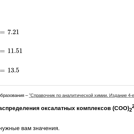
=
7.21
7.21
=
11.51
11.51
=
13.5
13.5
образования –
"Справочник по аналитической химии. Издание 4-е.
аспределения оксалатных комплексов (COO)
2
 нужные вам значения.