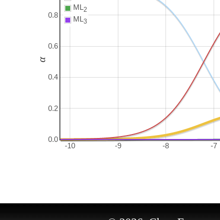
ML
2
0.8
ML
3
0.6
α
0.4
0.2
0.0
-10
-9
-8
-7