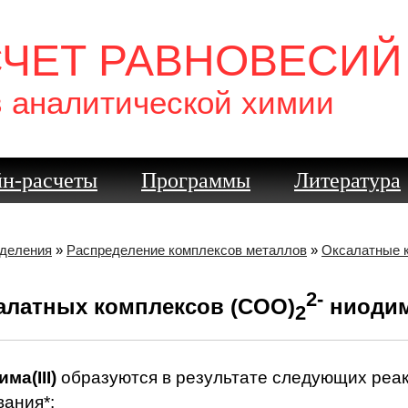
СЧЕТ РАВНОВЕСИЙ
в аналитической химии
н-расчеты
Программы
Литература
еделения
»
Распределение комплексов металлов
»
Оксалатные 
2-
алатных комплексов (COO)
ниодима
2
ма(III)
образуются в результате следующих реак
ания*: