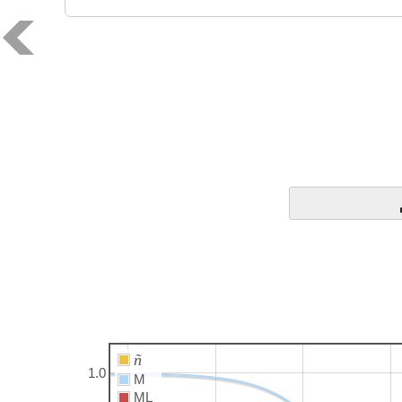
ñ
1.0
M
ML