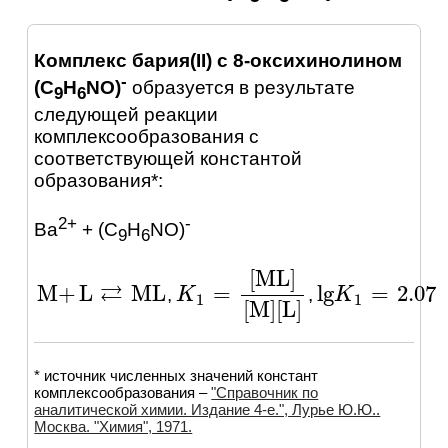
Комплекс бария(II) с 8-оксихинолином
-
(C
H
NO)
образуется в результате
9
6
следующей реакции
комплексообразования с
соответствующей константой
образования*:
2+
-
Ba
+ (C
H
NO)
9
6
[
ML
]
⇄
M
+
L
ML
lg
=
2.07
=
,
,
M
+
L
⇄
ML
lg
K
K
1
=
2.07
K
K
1
=
[
ML
]
[
M
]
[
L
]
1
1
[
M
]
[
L
]
* источник численных значений констант
комплексообразования –
"Справочник по
аналитической химии. Издание 4-е.", Лурье Ю.Ю..
Москва. "Химия", 1971.