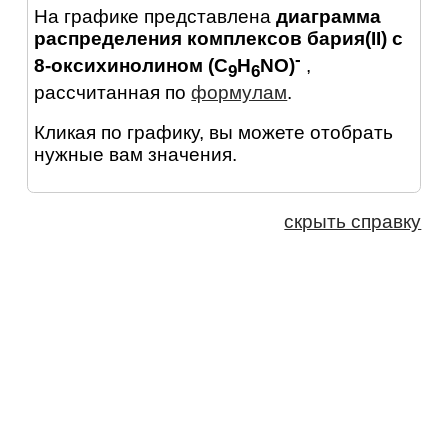
На графике представлена
диаграмма
распределения комплексов бария(II) с
-
8-оксихинолином (C
H
NO)
,
9
6
рассчитанная по
формулам
.
Кликая по графику, вы можете отобрать
нужные вам значения.
скрыть справку