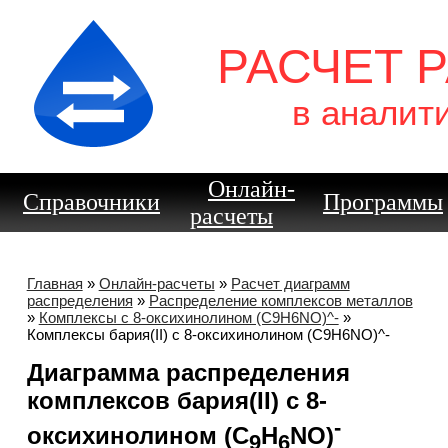
РАСЧЕТ 
в аналит
Онлайн-
Справочники
Программы
расчеты
Главная
»
Онлайн-расчеты
»
Расчет диаграмм
распределения
»
Распределение комплексов металлов
»
Комплексы с 8-оксихинолином (C9H6NO)^-
»
Комплексы бария(II) с 8-оксихинолином (C9H6NO)^-
Диаграмма распределения
комплексов бария(II) с 8-
-
оксихинолином (C
H
NO)
9
6