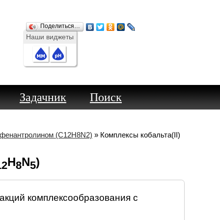
Поделиться…
Наши виджеты
Задачник
Поиск
 фенантролином (C12H8N2)
» Комплексы кобальта(II)
H
N
)
12
8
5
акций комплексообразования с