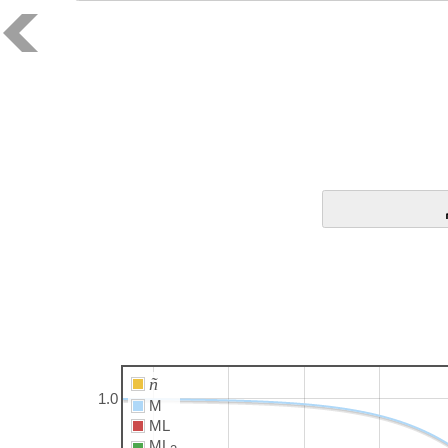
ñ
1.0
M
ML
ML