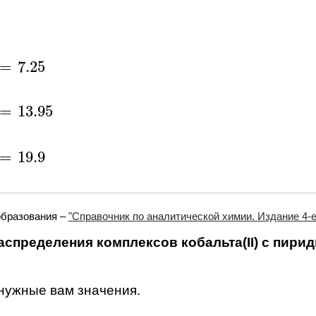
=
7.25
7.25
=
13.95
13.95
=
19.9
19.9
образования –
"Справочник по аналитической химии. Издание 4-е.
спределения комплексов кобальта(II) с пирид
 нужные вам значения.