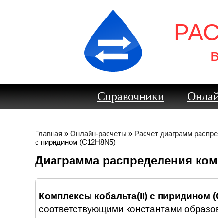
РА
Справочники
Онлай
Главная
»
Онлайн-расчеты
»
Расчет диаграмм распр
с пиридином (C12H8N5)
Диаграмма распределения комп
Комплексы кобальта(II) с пиридином (
соответствующими константами образов