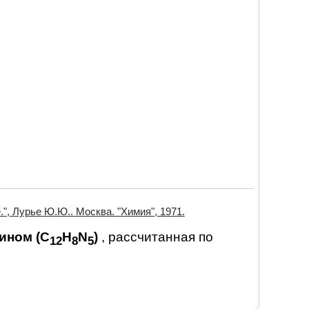
", Лурье Ю.Ю.. Москва. "Химия", 1971.
ином (C
H
N
)
, рассчитанная по
12
8
5