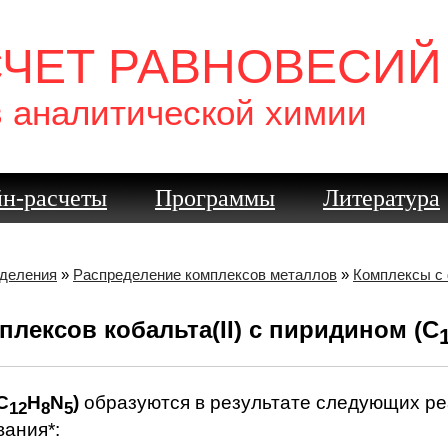
СЧЕТ РАВНОВЕСИЙ
в аналитической химии
н-расчеты
Программы
Литература
еделения
»
Распределение комплексов металлов
»
Комплексы с
лексов кобальта(II) с пиридином (C
C
H
N
)
образуются в результате следующих ре
12
8
5
ания*: