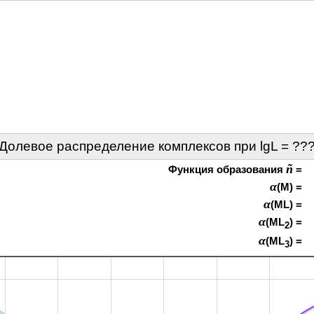
Долевое распределение комплексов при lgL =
??
ñ
Функция образования
=
α
(M) =
α
(ML) =
α
(ML
) =
2
α
(ML
) =
3