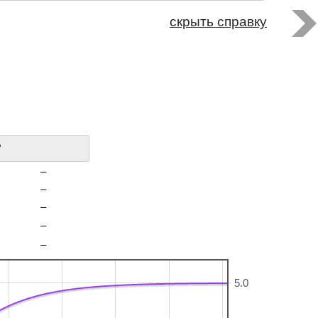
скрыть справку
?
–
–
–
–
–
5.0