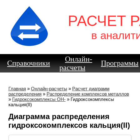
РАСЧЕТ 
в аналит
Онлайн-
Справочники
Программы
расчеты
Главная
»
Онлайн-расчеты
»
Расчет диаграмм
распределения
»
Распределение комплексов металлов
»
Гидроксокомплексы OH-
» Гидроксокомплексы
кальция(II)
Диаграмма распределения
гидроксокомплексов кальция(II)