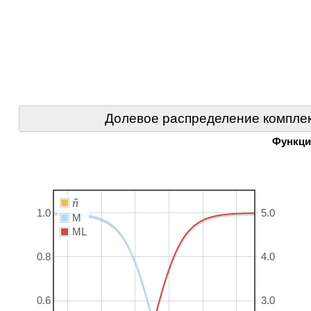
Долевое распределение комплек
Функци
ñ
1.0
5.0
M
ML
0.8
4.0
0.6
3.0