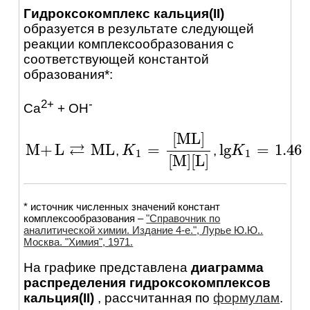
Гидроксокомплекс кальция(II)
образуется в результате следующей
реакции комплексообразования с
соответствующей константой
образования*:
2+
-
Ca
+ OH
[
ML
]
⇄
M
+
L
ML
lg
=
1.46
=
,
,
M
+
L
⇄
ML
lg
K
K
1
=
1.46
K
K
1
=
[
ML
]
[
M
]
[
L
]
1
1
[
M
]
[
L
]
* источник численных значений констант
комплексообразования –
"Справочник по
аналитической химии. Издание 4-е.", Лурье Ю.Ю..
Москва. "Химия", 1971.
На графике представлена
диаграмма
распределения гидроксокомплексов
кальция(II)
, рассчитанная по
формулам
.