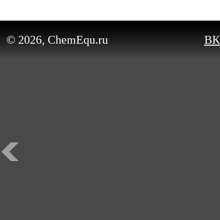
© 2026, ChemEqu.ru
ВК