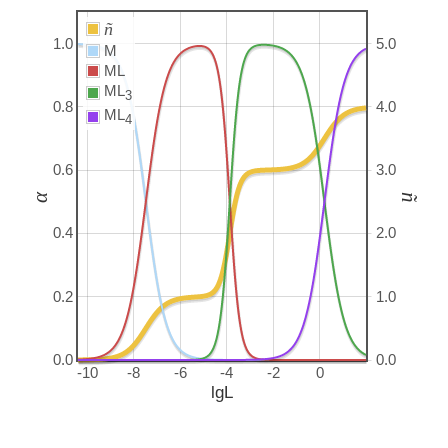
ñ
1.0
5.0
M
ML
ML
3
0.8
4.0
ML
4
0.6
3.0
α
ñ
0.4
2.0
0.2
1.0
0.0
0.0
-10
-8
-6
-4
-2
0
lgL