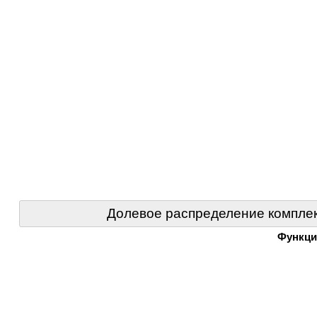
Долевое распределение комплек
Функци