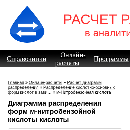
РАСЧЕТ 
в аналит
Онлайн-
Справочники
Программы
расчеты
Главная
»
Онлайн-расчеты
»
Расчет диаграмм
распределения
»
Распределение кислотно-основных
форм кислот в зави…
» м-Нитробензойная кислота
Диаграмма распределения
форм м-нитробензойной
кислоты кислоты