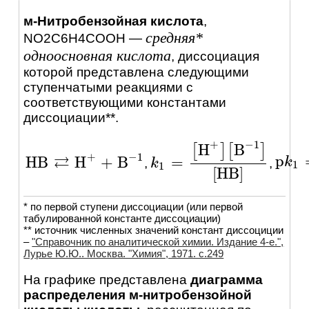
м-Нитробензойная кислота
,
средняя*
NO2C6H4COOH
—
одноосновная кислота
, диссоциация
которой представлена следующими
ступенчатыми реакциями c
соответствующими константами
диссоциации**.
+
−
1
H
B
[
]
[
]
+
−
1
⇄
p
H
B
H
+
B
=
p
k
k
1
=
,
,
H
B
⇄
H
+
+
B
-
1
k
k
1
=
[
H
+
]
[
B
-
1
]
[
H
B
]
1
1
[
H
B
]
* по первой ступени диссоциации (или первой
табулированной константе диссоциации)
** источник численных значений констант диссоциции
–
"Справочник по аналитической химии. Издание 4-е.",
Лурье Ю.Ю.. Москва. "Химия", 1971. c.249
На графике представлена
диаграмма
распределения м-нитробензойной