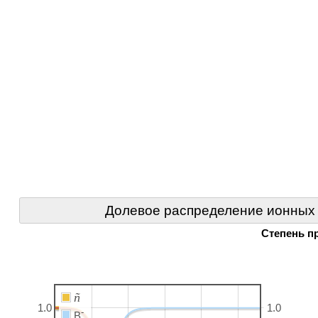
Долевое распределение ионных
Степень п
ñ
1.0
1.0
-
B