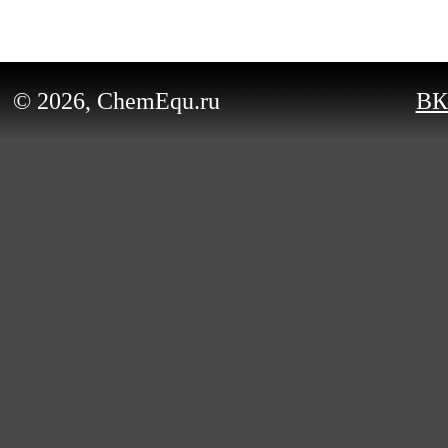
© 2026, ChemEqu.ru
ВК