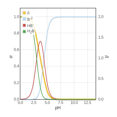
ñ
1.0
2.0
-2
B
-
HB
H
B
2
0.8
1.5
0.6
α
ñ
1.0
0.4
0.5
0.2
0.0
0.0
0.0
2.5
5.0
7.5
10.0
12.5
pH