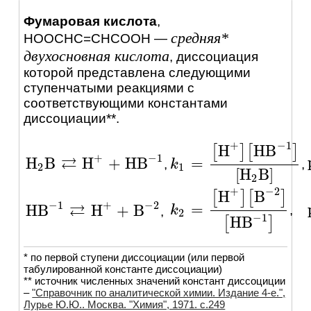
Фумаровая кислота
,
средняя*
HOOCHC=CHCOOH
—
двухосновная кислота
, диссоциация
которой представлена следующими
ступенчатыми реакциями c
соответствующими константами
диссоциации**.
+
−
1
H
H
B
[
]
[
]
+
−
1
⇄
H
B
H
+
H
B
=
,
,
H
2
B
⇄
H
+
+
H
B
-
1
k
k
1
=
[
H
+
]
[
H
B
-
1
]
[
H
2
B
]
2
1
[
H
B
]
2
+
−
2
H
B
[
]
[
]
−
1
+
−
2
⇄
=
H
B
H
+
B
,
k
k
2
=
[
H
+
]
[
B
-
2
]
[
H
B
-
1
]
,
H
B
-
1
⇄
H
+
+
B
-
2
2
−
1
H
B
[
]
* по первой ступени диссоциации (или первой
табулированной константе диссоциации)
** источник численных значений констант диссоциции
–
"Справочник по аналитической химии. Издание 4-е.",
Лурье Ю.Ю.. Москва. "Химия", 1971. c.249