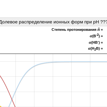
Долевое распределение ионных форм при pH
??
ñ
Степень протонирования
=
-2
α
(B
) =
-
α
(HB
) =
α
(H
B) =
2