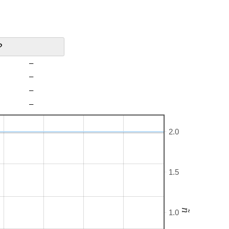
?
–
–
–
–
2.0
1.5
ñ
1.0