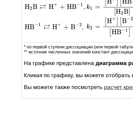
H
H
B
[
]
[
+
−
1
⇄
H
B
H
+
H
B
=
,
H
2
B
⇄
H
+
+
H
B
-
1
k
k
1
=
[
H
+
]
[
H
B
-
1
]
[
H
2
2
1
[
H
B
]
2
+
−
2
H
B
[
]
[
−
1
+
−
2
⇄
=
H
B
H
+
B
k
k
2
=
[
H
+
]
[
B
-
2
]
[
H
B
-
1
,
H
B
-
1
⇄
H
+
+
B
-
2
2
−
1
H
B
[
]
* по первой ступени диссоциации (или первой табул
** источник численных значений констант диссоциц
На графике представлена
диаграмма р
Кликая по графику, вы можете отобрать
Вы можете также посмотреть
расчет кр