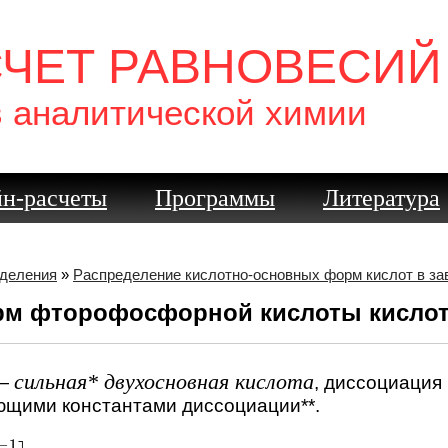
СЧЕТ РАВНОВЕСИЙ
в аналитической химии
н-расчеты
Программы
Литература
еделения
»
Распределение кислотно-основных форм кислот в з
рм фторофосфорной кислоты кисло
сильная* двухосновная кислота
—
, диссоциация
ющими константами диссоциации**.
−
1