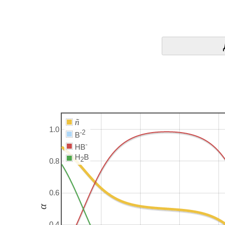
ñ
1.0
-2
B
-
HB
H
B
2
0.8
0.6
α
0.4