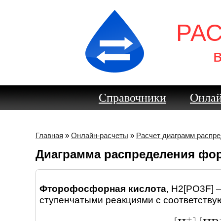
РА
Справочники
Онлай
Главная
»
Онлайн-расчеты
»
Расчет диаграмм распр
Диаграмма распределения фо
Фторофосфорная кислота
,
H2[PO3F]
ступенчатыми реакциями c соответству
+