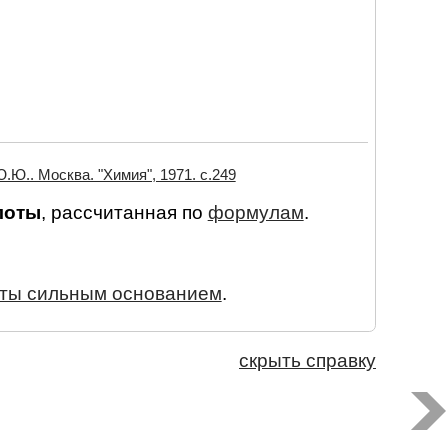
.Ю.. Москва. "Химия", 1971. c.249
лоты
, рассчитанная по
формулам
.
оты сильным основанием
.
скрыть справку