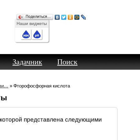
Поделиться…
Наши виджеты
Задачник
Поиск
ави…
» Фторофосфорная кислота
ты
 которой представлена следующими