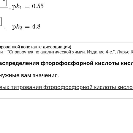
]
p
=
0.55
p
k
k
1
=
0.55
,
B
]
1
]
p
=
4.8
,
p
k
k
2
=
4.8
]
2
ированной константе диссоциации)
ии –
"Справочник по аналитической химии. Издание 4-е.", Лурье Ю
аспределения фторофосфорной кислоты кис
 нужные вам значения.
ивых титрования фторофосфорной кислоты кисл