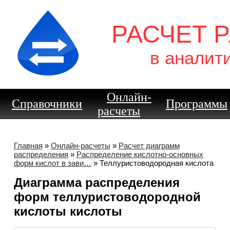
РАСЧЕТ 
в аналит
Онлайн-
Справочники
Программы
расчеты
Главная
»
Онлайн-расчеты
»
Расчет диаграмм
распределения
»
Распределение кислотно-основных
форм кислот в зави…
» Теллуристоводородная кислота
Диаграмма распределения
форм теллуристоводородной
кислоты кислоты