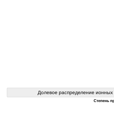
Долевое распределение ионных
Степень п