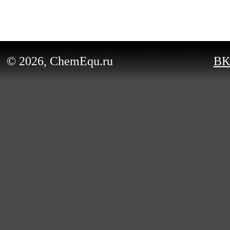
© 2026, ChemEqu.ru
ВК