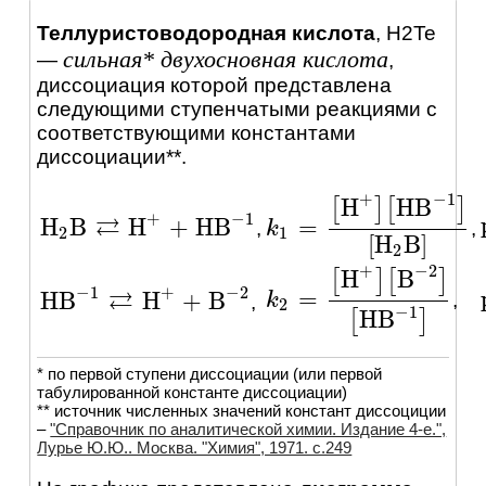
Теллуристоводородная кислота
,
H2Te
сильная* двухосновная кислота
—
,
диссоциация которой представлена
следующими ступенчатыми реакциями c
соответствующими константами
диссоциации**.
+
−
1
H
H
B
[
]
[
]
+
−
1
⇄
H
B
H
+
H
B
=
,
,
H
2
B
⇄
H
+
+
H
B
-
1
k
k
1
=
[
H
+
]
[
H
B
-
1
]
[
H
2
B
]
2
1
[
H
B
]
2
+
−
2
H
B
[
]
[
]
−
1
+
−
2
⇄
=
H
B
H
+
B
,
k
k
2
=
[
H
+
]
[
B
-
2
]
[
H
B
-
1
]
,
H
B
-
1
⇄
H
+
+
B
-
2
2
−
1
H
B
[
]
* по первой ступени диссоциации (или первой
табулированной константе диссоциации)
** источник численных значений констант диссоциции
–
"Справочник по аналитической химии. Издание 4-е.",
Лурье Ю.Ю.. Москва. "Химия", 1971. c.249