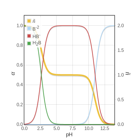
ñ
1.0
2.0
-2
B
-
HB
H
B
2
0.8
1.5
0.6
α
ñ
1.0
0.4
0.5
0.2
0.0
0.0
0.0
2.5
5.0
7.5
10.0
12.5
pH