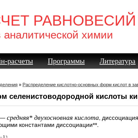
СЧЕТ РАВНОВЕСИЙ
в аналитической химии
н-расчеты
Программы
Литература
еделения
»
Распределение кислотно-основных форм кислот в з
рм селенистоводородной кислоты к
средняя* двухосновная кислота
—
, диссоциаци
ющими константами диссоциации**.
−
1