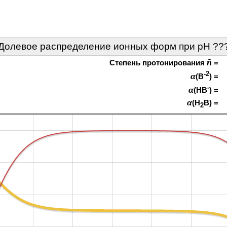
Долевое распределение ионных форм при pH
??
ñ
Степень протонирования
=
-2
α
(B
) =
-
α
(HB
) =
α
(H
B) =
2