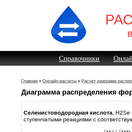
РА
Справочники
Онлай
Главная
»
Онлайн-расчеты
»
Расчет диаграмм распр
Диаграмма распределения фо
Селенистоводородная кислота
,
H2Se
ступенчатыми реакциями c соответству
+