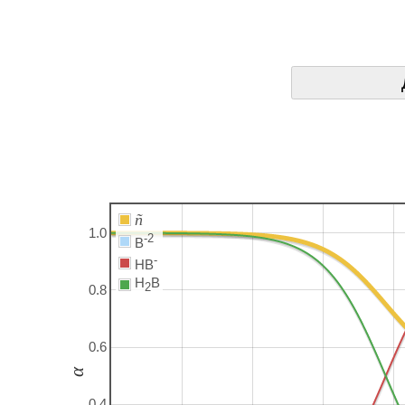
ñ
1.0
-2
B
-
HB
H
B
2
0.8
0.6
α
0.4