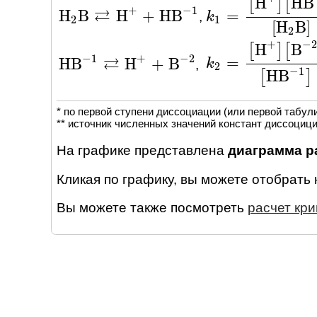
H
H
B
[
]
[
+
−
1
⇄
H
B
H
+
H
B
=
,
H
2
B
⇄
H
+
+
H
B
-
1
k
k
1
=
[
H
+
]
[
H
B
-
1
]
[
H
2
2
1
[
H
B
]
2
+
−
2
H
B
[
]
[
−
1
+
−
2
⇄
=
H
B
H
+
B
k
k
2
=
[
H
+
]
[
B
-
2
]
[
H
B
-
1
,
H
B
-
1
⇄
H
+
+
B
-
2
2
−
1
H
B
[
]
* по первой ступени диссоциации (или первой табул
** источник численных значений констант диссоциц
На графике представлена
диаграмма р
Кликая по графику, вы можете отобрать
Вы можете также посмотреть
расчет кр