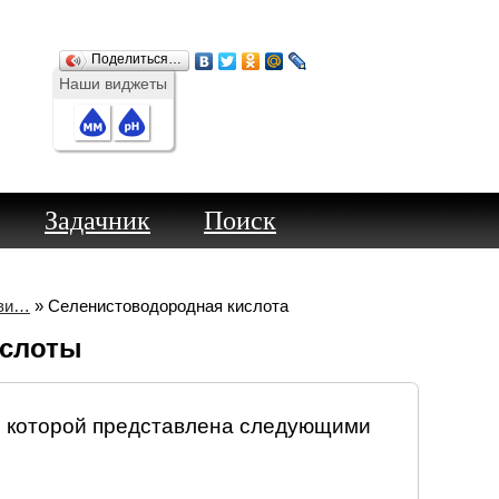
Поделиться…
Наши виджеты
Задачник
Поиск
ави…
» Селенистоводородная кислота
ислоты
я которой представлена следующими