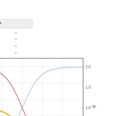
?
–
–
–
–
2.0
1.5
ñ
1.0