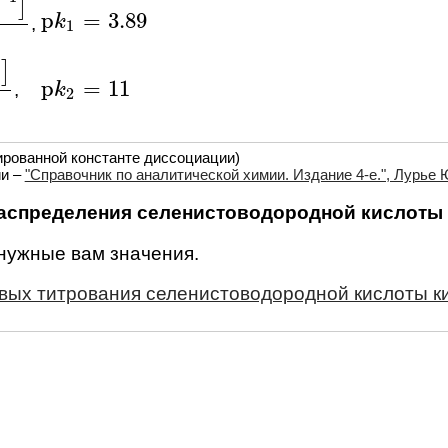
]
p
=
3.89
p
k
k
1
=
3.89
,
B
]
1
]
p
=
11
,
p
k
k
2
=
11
]
2
ированной константе диссоциации)
ии –
"Справочник по аналитической химии. Издание 4-е.", Лурье Ю
аспределения селенистоводородной кислоты
 нужные вам значения.
ивых титрования селенистоводородной кислоты 