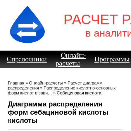
РАСЧЕТ 
в аналит
Онлайн-
Справочники
Программы
расчеты
Главная
»
Онлайн-расчеты
»
Расчет диаграмм
распределения
»
Распределение кислотно-основных
форм кислот в зави…
» Себациновая кислота
Диаграмма распределения
форм себациновой кислоты
кислоты