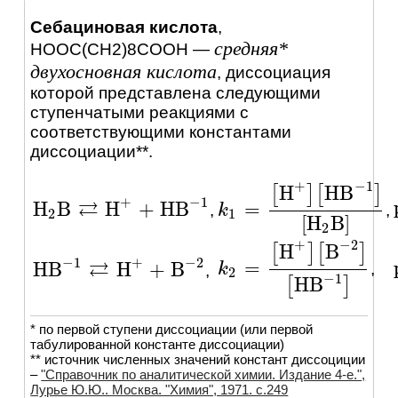
Себациновая кислота
,
средняя*
HOOC(CH2)8COOH
—
двухосновная кислота
, диссоциация
которой представлена следующими
ступенчатыми реакциями c
соответствующими константами
диссоциации**.
+
−
1
H
H
B
[
]
[
]
+
−
1
⇄
H
B
H
+
H
B
=
,
,
H
2
B
⇄
H
+
+
H
B
-
1
k
k
1
=
[
H
+
]
[
H
B
-
1
]
[
H
2
B
]
2
1
[
H
B
]
2
+
−
2
H
B
[
]
[
]
−
1
+
−
2
⇄
=
H
B
H
+
B
,
k
k
2
=
[
H
+
]
[
B
-
2
]
[
H
B
-
1
]
,
H
B
-
1
⇄
H
+
+
B
-
2
2
−
1
H
B
[
]
* по первой ступени диссоциации (или первой
табулированной константе диссоциации)
** источник численных значений констант диссоциции
–
"Справочник по аналитической химии. Издание 4-е.",
Лурье Ю.Ю.. Москва. "Химия", 1971. c.249