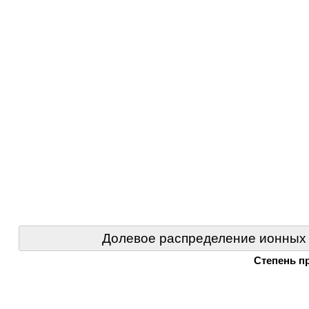
Долевое распределение ионных
Степень п