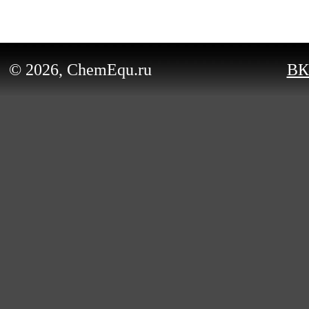
© 2026, ChemEqu.ru
ВК