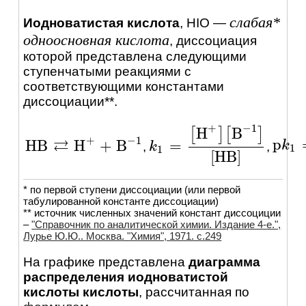
слабая*
Иодноватистая кислота
,
HIO
—
одноосновная кислота
, диссоциация
которой представлена следующими
ступенчатыми реакциями c
соответствующими константами
диссоциации**.
+
−
1
H
B
[
]
[
]
+
−
1
⇄
p
H
B
H
+
B
=
p
k
k
1
=
,
,
H
B
⇄
H
+
+
B
-
1
k
k
1
=
[
H
+
]
[
B
-
1
]
[
H
B
]
1
1
[
H
B
]
* по первой ступени диссоциации (или первой
табулированной константе диссоциации)
** источник численных значений констант диссоциции
–
"Справочник по аналитической химии. Издание 4-е.",
Лурье Ю.Ю.. Москва. "Химия", 1971. c.249
На графике представлена
диаграмма
распределения иодноватистой
кислоты кислоты
, рассчитанная по