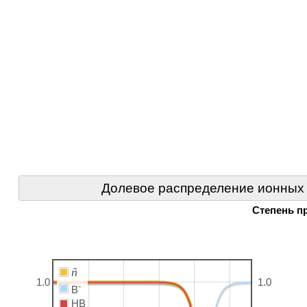
Долевое распределение ионных
Степень п
ñ
1.0
1.0
-
B
HB