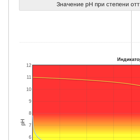
Значение pH при степени от
Индикато
12
11
10
9
8
pH
7
6