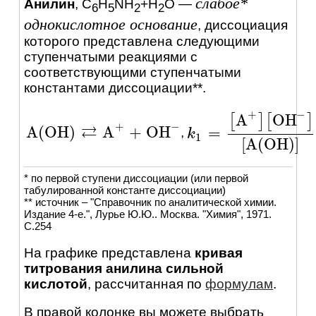
слабое*
Анилин
,
C
H
NH
+H
O
—
6
5
2
2
однокислотное основание
, диссоциация
которого представлена следующими
ступенчатыми реакциями c
соответствующими ступенчатыми
константами диссоциации**.
+
−
A
OH
[
]
[
]
+
−
⇄
A(OH)
A
+
OH
=
,
A(OH)
⇄
A
+
+
OH
-
k
k
1
=
[
A
+
]
[
OH
-
]
[
A(OH)
]
1
[
A(OH)
]
* по первой ступени диссоциации (или первой
табулированной константе диссоциации)
** источник – "Справочник по аналитической химии.
Издание 4-е.", Лурье Ю.Ю.. Москва. "Химия", 1971.
C.254
На графике представлена
кривая
титрования анилина сильной
кислотой
, рассчитанная по
формулам
.
В правой колонке вы можете выбрать