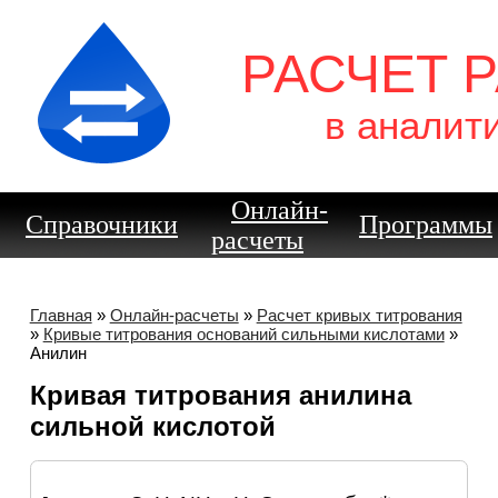
РАСЧЕТ 
в аналит
Онлайн-
Справочники
Программы
расчеты
Главная
»
Онлайн-расчеты
»
Расчет кривых титрования
»
Кривые титрования оснований сильными кислотами
»
Анилин
Кривая титрования анилина
сильной кислотой